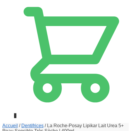
0
Accueil
/
Dentifrices
/
La Roche-Posay Lipikar Lait Urea 5+
Peau Sensible Très Sèche | 400ml