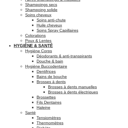
Shampoings secs
Shampoing solide
Soins cheveux
Soins anti-chute
Huile cheveux
Soins Spray Capillaires
Colorations
Poux & Lentes
HYGIÈNE & SANTÉ
Hygiène Corps
Déodorants & anti-transpirants
Douche & bain
Hygiène Buccodentaire
Dentifrices
Bains de bouche
Brosses à dents
Brosses à dents manuelles
Brosses à dents électriques
Brossettes
Fils Dentaires
Haleine
Santé
Tensiomètres
Thermomètres