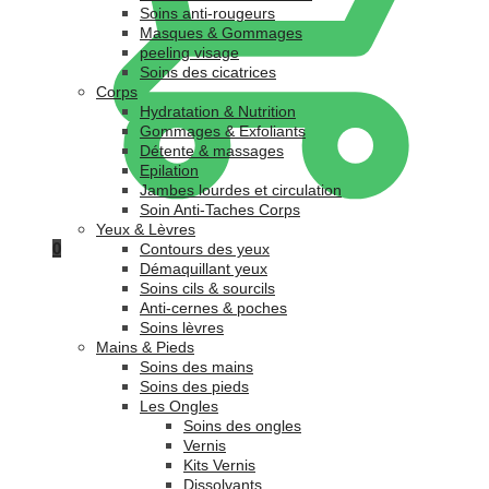
Soins anti-rougeurs
Masques & Gommages
peeling visage
Soins des cicatrices
Corps
Hydratation & Nutrition
Gommages & Exfoliants
Détente & massages
Epilation
Jambes lourdes et circulation
Soin Anti-Taches Corps
Yeux & Lèvres
0
Contours des yeux
Démaquillant yeux
Soins cils & sourcils
Anti-cernes & poches
Soins lèvres
Mains & Pieds
Soins des mains
Soins des pieds
Les Ongles
Soins des ongles
Vernis
Kits Vernis
Dissolvants