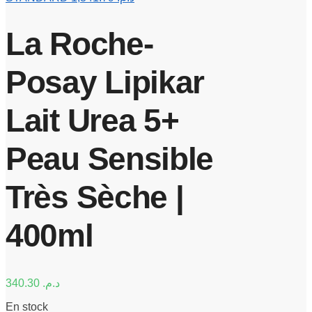
La Roche-
Posay Lipikar
Lait Urea 5+
Peau Sensible
Très Sèche |
400ml
340.30
د.م.
En stock