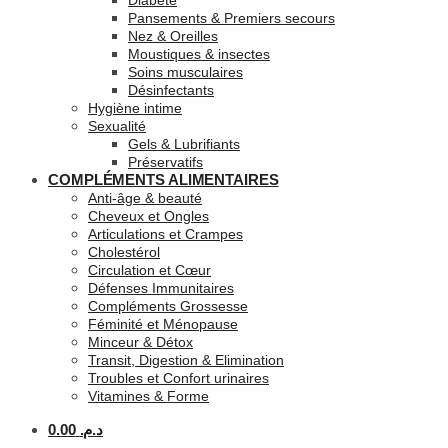
Diabète
Pansements & Premiers secours
Nez & Oreilles
Moustiques & insectes
Soins musculaires
Désinfectants
Hygiène intime
Sexualité
Gels & Lubrifiants
Préservatifs
COMPLÉMENTS ALIMENTAIRES
Anti-âge & beauté
Cheveux et Ongles
Articulations et Crampes
Cholestérol
Circulation et Cœur
Défenses Immunitaires
Compléments Grossesse
Féminité et Ménopause
Minceur & Détox
Transit, Digestion & Elimination
Troubles et Confort urinaires
Vitamines & Forme
0.00
د.م.