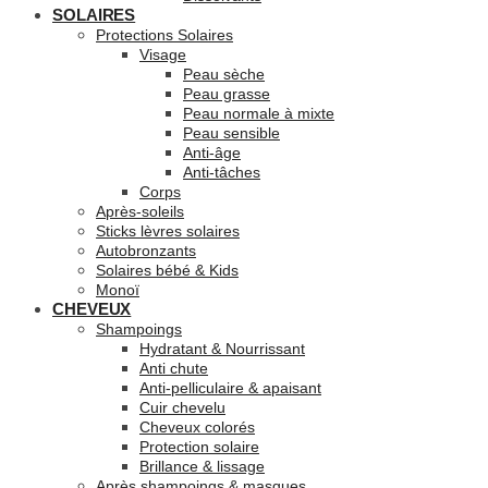
SOLAIRES
Protections Solaires
Visage
Peau sèche
Peau grasse
Peau normale à mixte
Peau sensible
Anti-âge
Anti-tâches
Corps
Après-soleils
Sticks lèvres solaires
Autobronzants
Solaires bébé & Kids
Monoï
CHEVEUX
Shampoings
Hydratant & Nourrissant
Anti chute
Anti-pelliculaire & apaisant
Cuir chevelu
Cheveux colorés
Protection solaire
Brillance & lissage
Après shampoings & masques