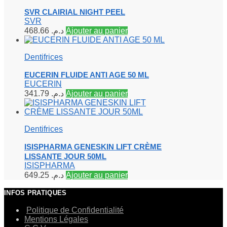
SVR CLAIRIAL NIGHT PEEL
SVR
468.66
د.م.
Ajouter au panier
Dentifrices
EUCERIN FLUIDE ANTI AGE 50 ML
EUCERIN
341.79
د.م.
Ajouter au panier
Dentifrices
ISISPHARMA GENESKIN LIFT CRÈME
LISSANTE JOUR 50ML
ISISPHARMA
649.25
د.م.
Ajouter au panier
INFOS PRATIQUES
Politique de Confidentialité
Mentions Légales