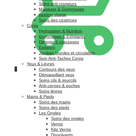
Soins anti-rougeurs
Masques & Gommages
peeling visage
Soins des cicatrices
Corps
Hydratation & Nutrition
Gommages & Exfoliants
Détente & massages
Epilation
Jambes lourdes et circulation
Soin Anti-Taches Corps
Yeux & Lèvres
0
Contours des yeux
Démaquillant yeux
Soins cils & sourcils
Anti-cernes & poches
Soins lèvres
Mains & Pieds
Soins des mains
Soins des pieds
Les Ongles
Soins des ongles
Vernis
Kits Vernis
Dissolvants