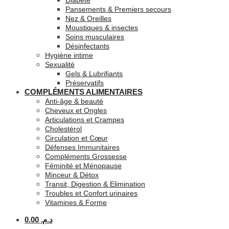
Diabète
Pansements & Premiers secours
Nez & Oreilles
Moustiques & insectes
Soins musculaires
Désinfectants
Hygiène intime
Sexualité
Gels & Lubrifiants
Préservatifs
COMPLÉMENTS ALIMENTAIRES
Anti-âge & beauté
Cheveux et Ongles
Articulations et Crampes
Cholestérol
Circulation et Cœur
Défenses Immunitaires
Compléments Grossesse
Féminité et Ménopause
Minceur & Détox
Transit, Digestion & Elimination
Troubles et Confort urinaires
Vitamines & Forme
0.00
د.م.