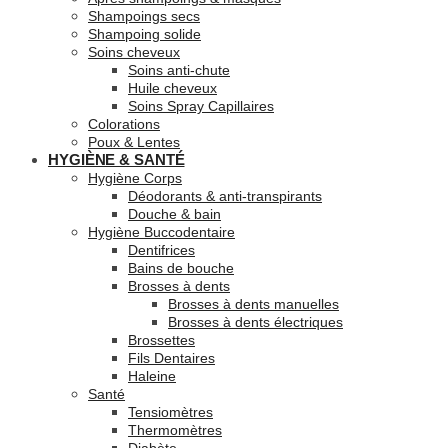
Shampoings secs
Shampoing solide
Soins cheveux
Soins anti-chute
Huile cheveux
Soins Spray Capillaires
Colorations
Poux & Lentes
HYGIÈNE & SANTÉ
Hygiène Corps
Déodorants & anti-transpirants
Douche & bain
Hygiène Buccodentaire
Dentifrices
Bains de bouche
Brosses à dents
Brosses à dents manuelles
Brosses à dents électriques
Brossettes
Fils Dentaires
Haleine
Santé
Tensiomètres
Thermomètres