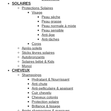
SOLAIRES
Protections Solaires
Visage
Peau sèche
Peau grasse
Peau normale à mixte
Peau sensible
Anti-âge
Anti-tâches
Corps
Après-soleils
Sticks lèvres solaires
Autobronzants
Solaires bébé & Kids
Monoï
CHEVEUX
Shampoings
Hydratant & Nourrissant
Anti chute
Anti-pelliculaire & apaisant
Cuir chevelu
Cheveux colorés
Protection solaire
Brillance & lissage
Après shampoings & masques