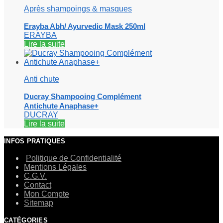
Après shampoings & masques
Erayba Abh/ Ayurvedic Mask 250ml
ERAYBA
Lire la suite
Anti chute
Ducray Shampooing Complément
Antichute Anaphase+
DUCRAY
Lire la suite
INFOS PRATIQUES
Politique de Confidentialité
Mentions Légales
C.G.V.
Contact
Mon Compte
Sitemap
CATÉGORIES