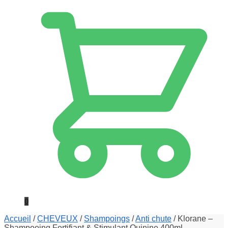
0
Accueil
/
CHEVEUX
/
Shampoings
/
Anti chute
/
Klorane –
Shampooing Fortifiant & Stimulant Quinine 400ml