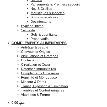
Diabète
Pansements & Premiers secours
Nez & Oreilles
Moustiques & insectes
Soins musculaires
Désinfectants
Hygiène intime
Sexualité
Gels & Lubrifiants
Préservatifs
COMPLÉMENTS ALIMENTAIRES
Anti-âge & beauté
Cheveux et Ongles
Articulations et Crampes
Cholestérol
Circulation et Cœur
Défenses Immunitaires
Compléments Grossesse
Féminité et Ménopause
Minceur & Détox
Transit, Digestion & Elimination
Troubles et Confort urinaires
Vitamines & Forme
0.00
د.م.