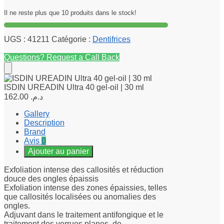
Il ne reste plus que 10 produits dans le stock!
UGS :
41211
Catégorie :
Dentifrices
Questions? Request a Call Back
ISDIN UREADIN Ultra 40 gel-oil | 30 ml
162.00
د.م.
Gallery
Description
Brand
Avis
0
Ajouter au panier
Exfoliation intense des callosités et réduction
douce des ongles épaissis
Exfoliation intense des zones épaissies, telles
que callosités localisées ou anomalies des
ongles.
Adjuvant dans le traitement antifongique et le
traitement des verrues planes, de