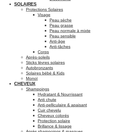
SOLAIRES
Protections Solaires
Visage
Peau sèche
Peau grasse
Peau normale à mixte
Peau sensible
Anti-âge
Anti-tâches
Corps
Après-soleils
Sticks lèvres solaires
Autobronzants
Solaires bébé & Kids
Monoï
CHEVEUX
Shampoings
Hydratant & Nourrissant
Anti chute
Anti-pelliculaire & apaisant
Cuir chevelu
Cheveux colorés
Protection solaire
Brillance & lissage
Après shampoings & masques