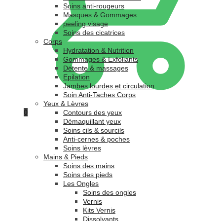
Soins anti-rougeurs
Masques & Gommages
peeling visage
Soins des cicatrices
Corps
Hydratation & Nutrition
Gommages & Exfoliants
Détente & massages
Epilation
Jambes lourdes et circulation
Soin Anti-Taches Corps
Yeux & Lèvres
0
Contours des yeux
Démaquillant yeux
Soins cils & sourcils
Anti-cernes & poches
Soins lèvres
Mains & Pieds
Soins des mains
Soins des pieds
Les Ongles
Soins des ongles
Vernis
Kits Vernis
Dissolvants