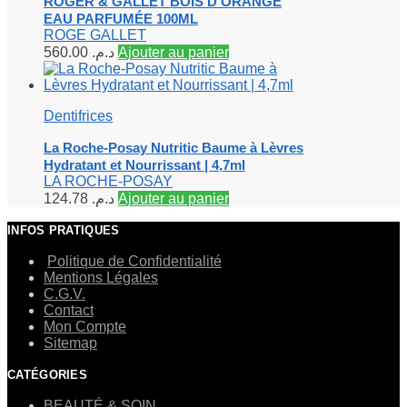
ROGER & GALLET BOIS D’ORANGE
EAU PARFUMÉE 100ML
ROGE GALLET
560.00
د.م.
Ajouter au panier
Dentifrices
La Roche-Posay Nutritic Baume à Lèvres
Hydratant et Nourrissant | 4,7ml
LA ROCHE-POSAY
124.78
د.م.
Ajouter au panier
INFOS PRATIQUES
Politique de Confidentialité
Mentions Légales
C.G.V.
Contact
Mon Compte
Sitemap
CATÉGORIES
BEAUTÉ & SOIN