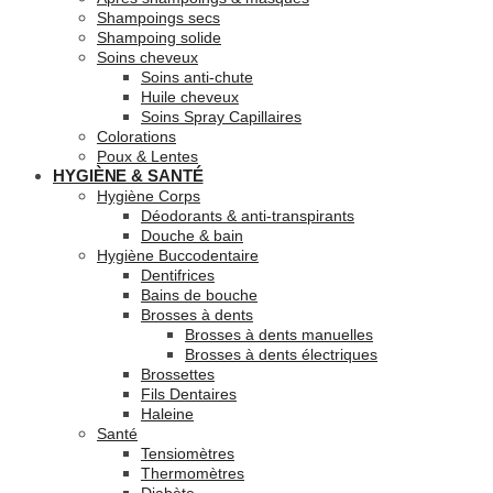
Shampoings secs
Shampoing solide
Soins cheveux
Soins anti-chute
Huile cheveux
Soins Spray Capillaires
Colorations
Poux & Lentes
HYGIÈNE & SANTÉ
Hygiène Corps
Déodorants & anti-transpirants
Douche & bain
Hygiène Buccodentaire
Dentifrices
Bains de bouche
Brosses à dents
Brosses à dents manuelles
Brosses à dents électriques
Brossettes
Fils Dentaires
Haleine
Santé
Tensiomètres
Thermomètres