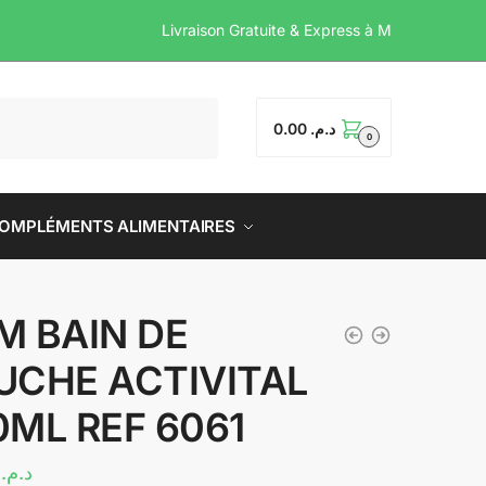
Livraison Gratuite & Expr
0.00
د.م.
0
OMPLÉMENTS ALIMENTAIRES
M BAIN DE
UCHE ACTIVITAL
0ML REF 6061
0
د.م.