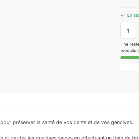
En st
quantité
de
GUM
Il ne rest
BAIN
produits 
DE
BOUCH
ACTIVI
300ML
REF
6061
pour préserver la santé de vos dents et de vos gencives.
.
e et garder les gencives saines en effectuant un bain de b