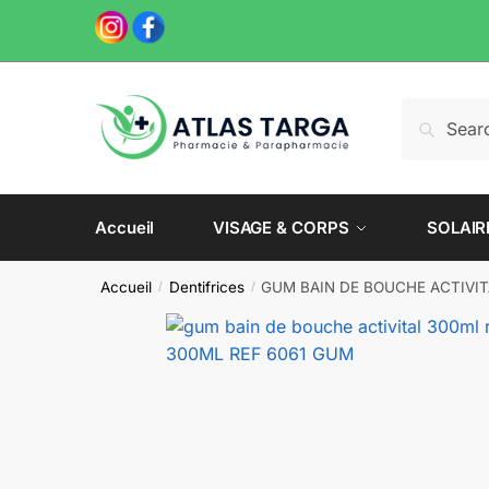
Skip
Skip
to
to
navigation
content
Recherche
Recherch
pour :
Accueil
VISAGE & CORPS
SOLAIR
Accueil
Dentifrices
GUM BAIN DE BOUCHE ACTIVIT
/
/