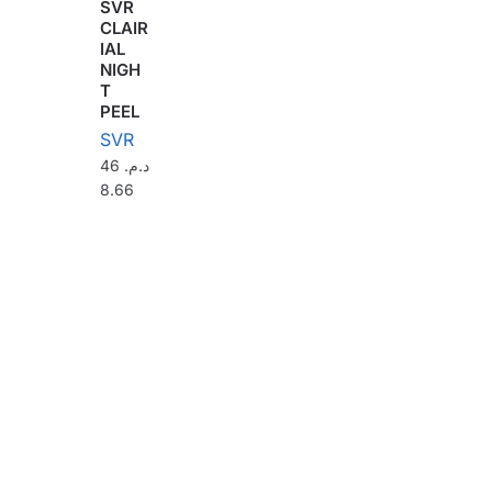
SVR
CLAIR
IAL
NIGH
T
PEEL
SVR
46
د.م.
8.66