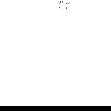
26
د.م.
9.00