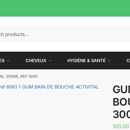
e
ES
CHEVEUX
HYGIÈNE & SANTÉ
C
AL 300ML REF 6061
GU
BO
30
100.0