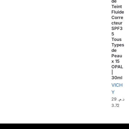
de
Teint
Fluide
Corre
cteur
SPF3
5
Tous
Types
de
Peau
x 15
OPAL
|
30ml
VICH
Y
29
د.م.
3.72