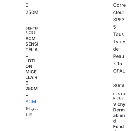
DENTIF
RICES
ACM
SENSI
TÉLIA
L
LOTI
ON
MICE
LLAIR
E
250M
L
DENTIF
RICES
ACM
Vichy
16
د.م.
Derm
1.19
ablen
d
Fond