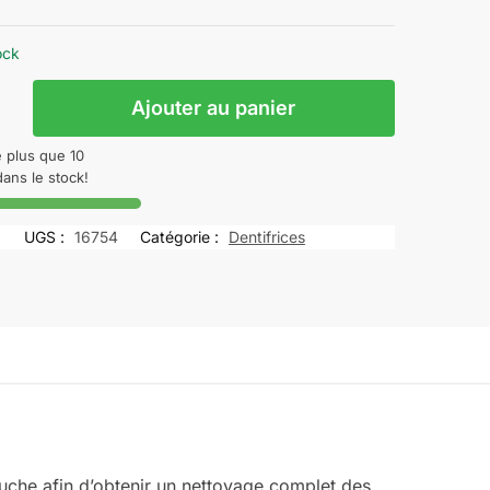
ock
Ajouter au panier
e plus que 10
dans le stock!
E
UGS :
16754
Catégorie :
Dentifrices
TAL
ouche afin d’obtenir un nettoyage complet des