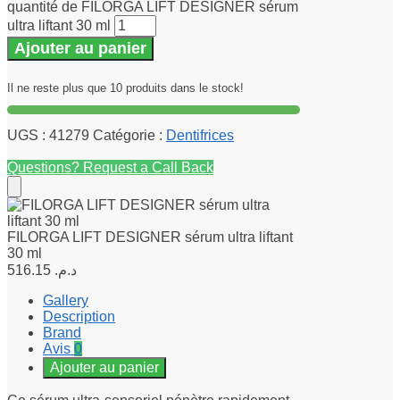
quantité de FILORGA LIFT DESIGNER sérum
ultra liftant 30 ml
Ajouter au panier
Il ne reste plus que 10 produits dans le stock!
UGS :
41279
Catégorie :
Dentifrices
Questions? Request a Call Back
FILORGA LIFT DESIGNER sérum ultra liftant
30 ml
516.15
د.م.
Gallery
Description
Brand
Avis
0
Ajouter au panier