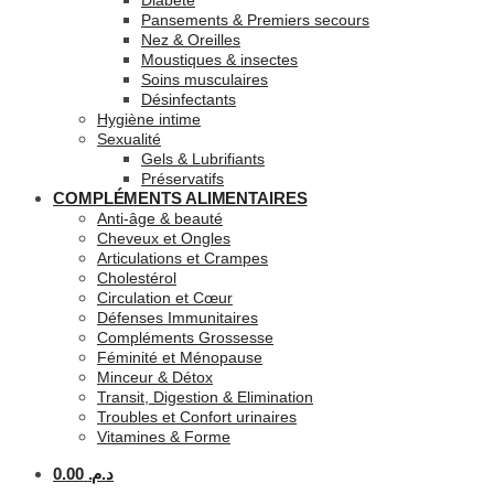
Diabète
Pansements & Premiers secours
Nez & Oreilles
Moustiques & insectes
Soins musculaires
Désinfectants
Hygiène intime
Sexualité
Gels & Lubrifiants
Préservatifs
COMPLÉMENTS ALIMENTAIRES
Anti-âge & beauté
Cheveux et Ongles
Articulations et Crampes
Cholestérol
Circulation et Cœur
Défenses Immunitaires
Compléments Grossesse
Féminité et Ménopause
Minceur & Détox
Transit, Digestion & Elimination
Troubles et Confort urinaires
Vitamines & Forme
0.00
د.م.