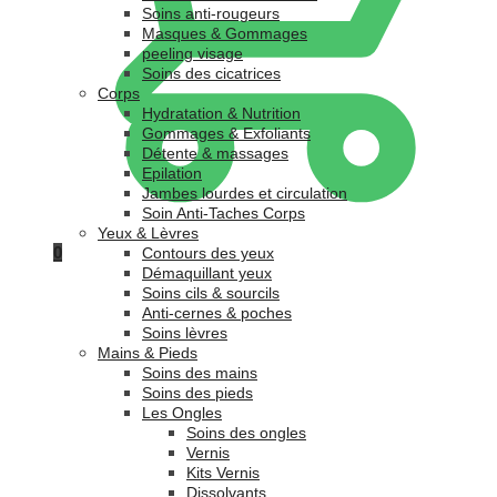
Soins anti-rougeurs
Masques & Gommages
peeling visage
Soins des cicatrices
Corps
Hydratation & Nutrition
Gommages & Exfoliants
Détente & massages
Epilation
Jambes lourdes et circulation
Soin Anti-Taches Corps
Yeux & Lèvres
0
Contours des yeux
Démaquillant yeux
Soins cils & sourcils
Anti-cernes & poches
Soins lèvres
Mains & Pieds
Soins des mains
Soins des pieds
Les Ongles
Soins des ongles
Vernis
Kits Vernis
Dissolvants