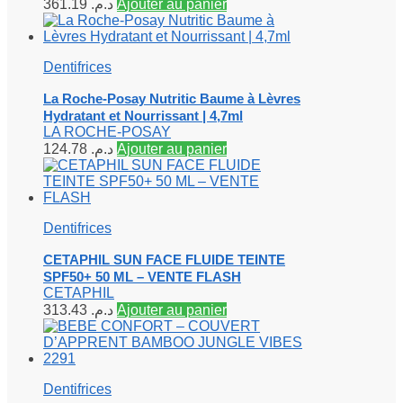
361.19
د.م.
Ajouter au panier
Dentifrices
La Roche-Posay Nutritic Baume à Lèvres
Hydratant et Nourrissant | 4,7ml
LA ROCHE-POSAY
124.78
د.م.
Ajouter au panier
Dentifrices
CETAPHIL SUN FACE FLUIDE TEINTE
SPF50+ 50 ML – VENTE FLASH
CETAPHIL
313.43
د.م.
Ajouter au panier
Dentifrices