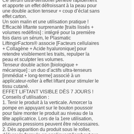
Ce sérum ultra-sensoriel pénètre rapidement
et apporte un effet défroissant à la peau pour
une double action tenseur + coup d’éclat sans
effet carton.
Un soin malin et une utilisation pratique !
Efficacité liftante surprenante [traits lissés +
volumes redéfinis] : intégré pour la première
fois dans un sérum, le Plasmatic
LiftingirFactors® associe [Facteurs cellulaires
+ Collagène + Acide hyaluronique] pour
retendre visiblement les traits, repulper la
peau et sculpter les volumes.
Tenseur double action [biologique +
mécanique] : un duo d’actifs ultra-tenseurs
[immédiat + long-terme] associé à un
applicateur-roller à effet liftant pour stimuler le
tissu cutané.
EFFET LIFTANT VISIBLE DÈS 7 JOURS !
Conseils d’utilisation :
1. Tenir le produit à la verticale. Amorcer la
pompe en appuyant sur le bouton poussoir
pour faire monter le produit au niveau de la
tête applicatrice. Lors de la 1ere utilisation,
plusieurs pressions peuvent être nécessaires.
2. Dès apparition du produit sous le roller,