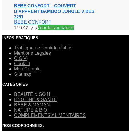
BEBE CONFORT – COUVERT
D’APPRENT BAMBOO JUNGLE VIBES
2291
BEBE CONFORT
116.42
د.م.
Ajouter au panier
INFOS PRATIQUES
Politique de Confidentialité
Mentions Légales
C.G.V.
Contact
Mon Compte
Sitemap
CATÉGORIES
BEAUTÉ & SOIN
HYGIÈNE & SANTÉ
BÉBÉ & MAMAN
NATURE & BIO
COMPLÉMENTS ALIMENTAIRES
NOS COORDONNÉES: