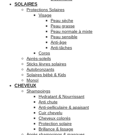
SOLAIRES
Protections Solaires
Visage
Peau sèche
Peau grasse
Peau normale à mixte
Peau sensible
Anti-âge
Anti-tâches
Corps
Après-soleils
Sticks lèvres solaires
Autobronzants
Solaires bébé & Kids
Monoï
CHEVEUX
Shampoings
Hydratant & Nourrissant
Anti chute
Anti-pelliculaire & apaisant
Cuir chevelu
Cheveux colorés
Protection solaire
Brillance & lissage
Après shampoings & masques