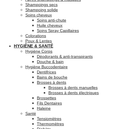
Shampoings secs
Shampoing solide
Soins cheveux
Soins anti-chute
Huile cheveux
Soins Spray Capillaires
Colorations
Poux & Lentes
HYGIÈNE & SANTÉ
Hygiène Corps
Déodorants & anti-transpirants
Douche & bain
Hygiène Buccodentaire
Dentifrices
Bains de bouche
Brosses à dents
Brosses à dents manuelles
Brosses à dents électriques
Brossettes
Fils Dentaires
Haleine
Santé
Tensiomètres
Thermomètres