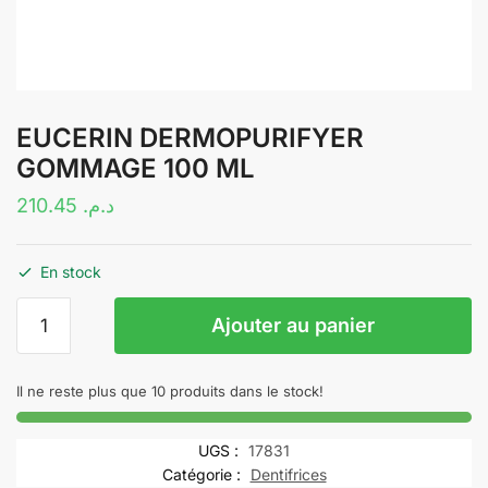
EUCERIN DERMOPURIFYER
GOMMAGE 100 ML
210.45
د.م.
En stock
quantité
Ajouter au panier
de
EUCERIN
DERMOPURIFYER
Il ne reste plus que 10 produits dans le stock!
GOMMAGE
100
UGS :
17831
ML
Catégorie :
Dentifrices