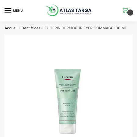
Skip
Skip
to
to
MENU
0
navigation
content
Accueil
Dentifrices
EUCERIN DERMOPURIFYER GOMMAGE 100 ML
/
/