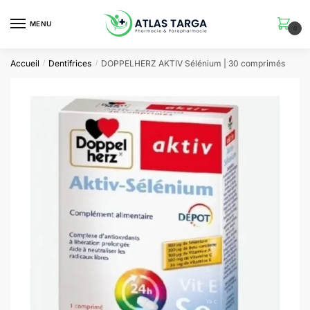
Skip
Skip
to
to
MENU
0
navigation
content
Accueil
Dentifrices
DOPPELHERZ AKTIV Sélénium | 30 comprimés
/
/