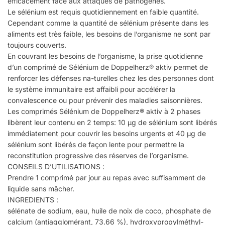
efficacement face aux attaques de pathogènes.
Le sélénium est requis quotidiennement en faible quantité.
Cependant comme la quantité de sélénium présente dans les
aliments est très faible, les besoins de l’organisme ne sont par
toujours couverts.
En couvrant les besoins de l’organisme, la prise quotidienne
d’un comprimé de Sélénium de Doppelherz® aktiv permet de
renforcer les défenses na-turelles chez les des personnes dont
le système immunitaire est affaibli pour accélérer la
convalescence ou pour prévenir des maladies saisonnières.
Les comprimés Sélénium de Doppelherz® aktiv à 2 phases
libèrent leur contenu en 2 temps: 10 µg de sélénium sont libérés
immédi­atement pour couvrir les besoins urgents et 40 µg de
sélénium sont libérés de façon lente pour permettre la
reconstitution progressive des réserves de l’organisme.
CONSEILS D’UTILISATIONS :
Prendre 1 comprimé par jour au repas avec suffisam­ment de
liquide sans mâcher.
INGREDIENTS :
sélénate de sodium, eau, huile de noix de coco, phosphate de
calcium (antiagglomérant, 73.66 %), hydroxypropyl­méthyl­