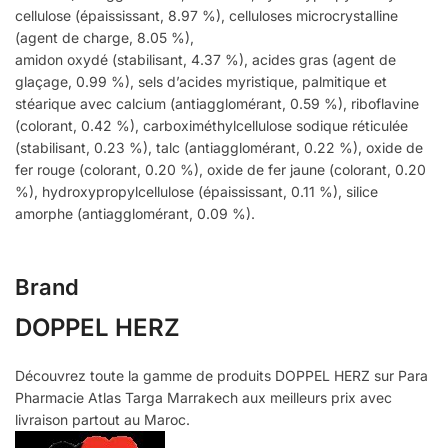
cellulose (épais­sissant, 8.97 %), celluloses microcrystalline
(agent de charge, 8.05 %),
ami­don oxydé (stabilisant, 4.37 %), acides gras (agent de
glaçage, 0.99 %), sels d’acides myristique, palmitique et
stéarique avec calcium (antiagglomérant, 0.59 %), riboflavine
(colorant, 0.42 %), carboximéthyl­cellulose sodique réti­culée
(stabilisant, 0.23 %), talc (antiagglomérant, 0.22 %), oxide de
fer rouge (colorant, 0.20 %), oxide de fer jaune (colorant, 0.20
%), hydroxypropyl­cellu­lose (épaississant, 0.11 %), silice
amorphe (antiagglomérant, 0.09 %).
Brand
DOPPEL HERZ
Découvrez toute la gamme de produits DOPPEL HERZ sur Para
Pharmacie Atlas Targa Marrakech aux meilleurs prix avec
livraison partout au Maroc.