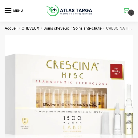
Skip
Skip
to
to
MENU
0
navigation
content
Accueil
CHEVEUX
Soins cheveux
Soins anti-chute
CRESCINA HFSC 1300 FEMME 20 AMPOULES
/
/
/
/