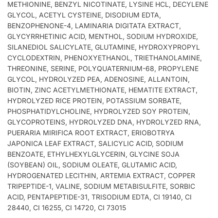
METHIONINE, BENZYL NICOTINATE, LYSINE HCL, DECYLENE
GLYCOL, ACETYL CYSTEINE, DISODIUM EDTA,
BENZOPHENONE-4, LAMINARIA DIGITATA EXTRACT,
GLYCYRRHETINIC ACID, MENTHOL, SODIUM HYDROXIDE,
SILANEDIOL SALICYLATE, GLUTAMINE, HYDROXYPROPYL
CYCLODEXTRIN, PHENOXYETHANOL, TRIETHANOLAMINE,
THREONINE, SERINE, POLYQUATERNIUM-68, PROPYLENE
GLYCOL, HYDROLYZED PEA, ADENOSINE, ALLANTOIN,
BIOTIN, ZINC ACETYLMETHIONATE, HEMATITE EXTRACT,
HYDROLYZED RICE PROTEIN, POTASSIUM SORBATE,
PHOSPHATIDYLCHOLINE, HYDROLYZED SOY PROTEIN,
GLYCOPROTEINS, HYDROLYZED DNA, HYDROLYZED RNA,
PUERARIA MIRIFICA ROOT EXTRACT, ERIOBOTRYA
JAPONICA LEAF EXTRACT, SALICYLIC ACID, SODIUM
BENZOATE, ETHYLHEXYLGLYCERIN, GLYCINE SOJA
(SOYBEAN) OIL, SODIUM OLEATE, GLUTAMIC ACID,
HYDROGENATED LECITHIN, ARTEMIA EXTRACT, COPPER
TRIPEPTIDE-1, VALINE, SODIUM METABISULFITE, SORBIC
ACID, PENTAPEPTIDE-31, TRISODIUM EDTA, CI 19140, CI
28440, CI 16255, CI 14720, CI 73015