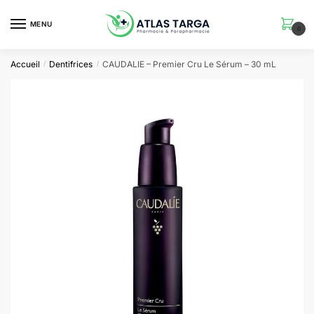
Skip
Skip
to
to
MENU
0
navigation
content
Accueil
Dentifrices
CAUDALIE – Premier Cru Le Sérum – 30 mL
/
/