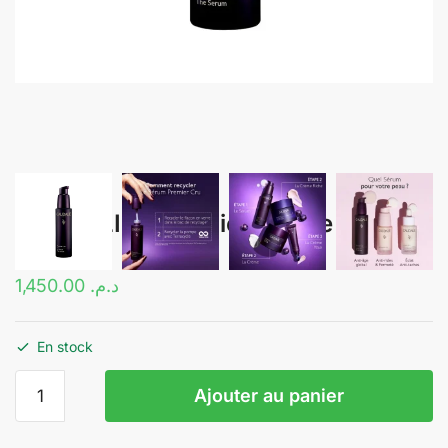
CAUDALIE – Premier Cru Le Sérum
– 30 mL
1,450.00
د.م.
En stock
quantité
Ajouter au panier
de
CAUDALIE