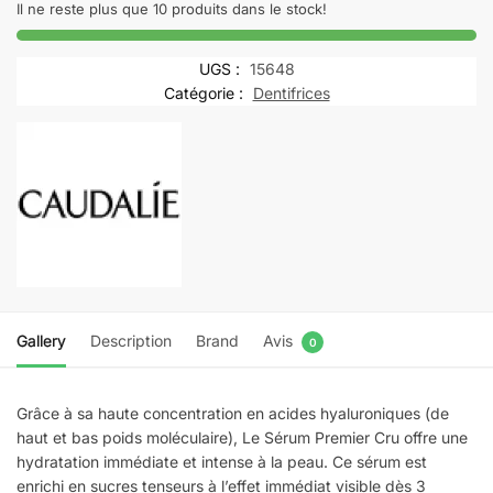
–
Il ne reste plus que 10 produits dans le stock!
Premier
Cru
UGS :
15648
Le
Catégorie :
Dentifrices
Sérum
–
30
mL
Gallery
Description
Brand
Avis
0
Grâce à sa haute concentration en acides hyaluroniques (de
haut et bas poids moléculaire), Le Sérum Premier Cru offre une
hydratation immédiate et intense à la peau. Ce sérum est
enrichi en sucres tenseurs à l’effet immédiat visible dès 3