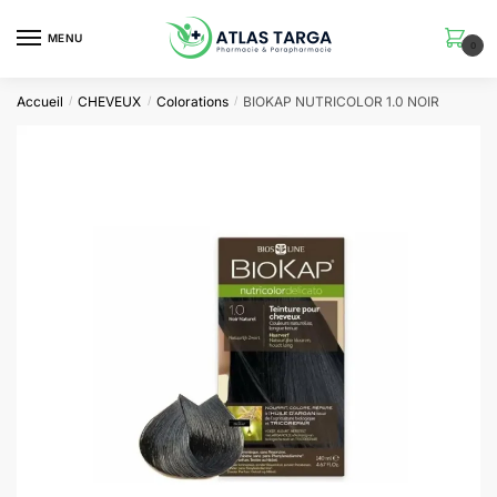
Skip
Skip
to
to
MENU
0
navigation
content
Accueil
CHEVEUX
Colorations
BIOKAP NUTRICOLOR 1.0 NOIR
/
/
/