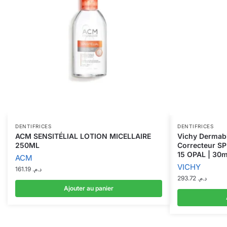
DENTIFRICES
DENTIFRICES
ACM SENSITÉLIAL LOTION MICELLAIRE
Vichy Dermabl
250ML
Correcteur S
15 OPAL | 30m
ACM
VICHY
161.19
د.م.
293.72
د.م.
Ajouter au panier