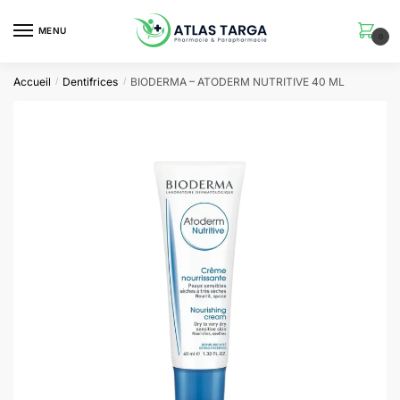
Skip
Skip
to
to
MENU
0
navigation
content
Accueil
Dentifrices
BIODERMA – ATODERM NUTRITIVE 40 ML
/
/