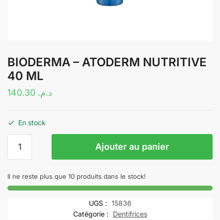
BIODERMA – ATODERM NUTRITIVE
40 ML
140.30
د.م.
En stock
quantité
Ajouter au panier
de
BIODERMA
–
Il ne reste plus que 10 produits dans le stock!
ATODERM
NUTRITIVE
UGS :
15836
40
Catégorie :
Dentifrices