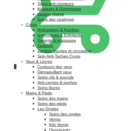
Soins anti-rougeurs
Masques & Gommages
peeling visage
Soins des cicatrices
Corps
Hydratation & Nutrition
Gommages & Exfoliants
Détente & massages
Epilation
Jambes lourdes et circulation
Soin Anti-Taches Corps
Yeux & Lèvres
0
Contours des yeux
Démaquillant yeux
Soins cils & sourcils
Anti-cernes & poches
Soins lèvres
Mains & Pieds
Soins des mains
Soins des pieds
Les Ongles
Soins des ongles
Vernis
Kits Vernis
Dissolvants