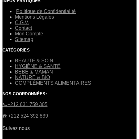
INFOS PRATIQUES
Politique de Confidentialité
Mentions Légales
C.G.V.
Contact
Mon Compte
Sitemap
CATÉGORIES
BEAUTÉ & SOIN
HYGIÈNE & SANTÉ
BÉBÉ & MAMAN
NATURE & BIO
COMPLÉMENTS ALIMENTAIRES
NOS COORDONNÉES:
​📞+212 631 759 305
☎️​ +212 524 392 839
Suivez nous