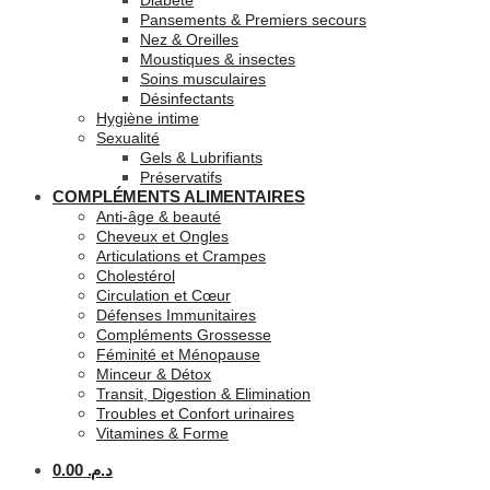
Diabète
Pansements & Premiers secours
Nez & Oreilles
Moustiques & insectes
Soins musculaires
Désinfectants
Hygiène intime
Sexualité
Gels & Lubrifiants
Préservatifs
COMPLÉMENTS ALIMENTAIRES
Anti-âge & beauté
Cheveux et Ongles
Articulations et Crampes
Cholestérol
Circulation et Cœur
Défenses Immunitaires
Compléments Grossesse
Féminité et Ménopause
Minceur & Détox
Transit, Digestion & Elimination
Troubles et Confort urinaires
Vitamines & Forme
0.00
د.م.