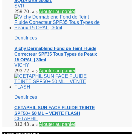
SQUAMES 200ML
SVR
259.70
د.م.
Ajouter au panier
Dentifrices
Vichy Dermablend Fond de Teint Fluide
Correcteur SPF35 Tous Types de Peaux
15 OPAL | 30ml
VICHY
293.72
د.م.
Ajouter au panier
Dentifrices
CETAPHIL SUN FACE FLUIDE TEINTE
SPF50+ 50 ML – VENTE FLASH
CETAPHIL
313.43
د.م.
Ajouter au panier