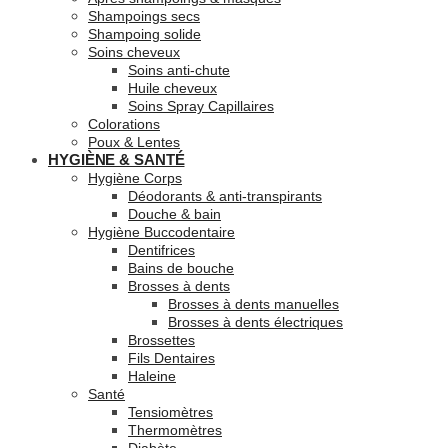
Shampoings secs
Shampoing solide
Soins cheveux
Soins anti-chute
Huile cheveux
Soins Spray Capillaires
Colorations
Poux & Lentes
HYGIÈNE & SANTÉ
Hygiène Corps
Déodorants & anti-transpirants
Douche & bain
Hygiène Buccodentaire
Dentifrices
Bains de bouche
Brosses à dents
Brosses à dents manuelles
Brosses à dents électriques
Brossettes
Fils Dentaires
Haleine
Santé
Tensiomètres
Thermomètres