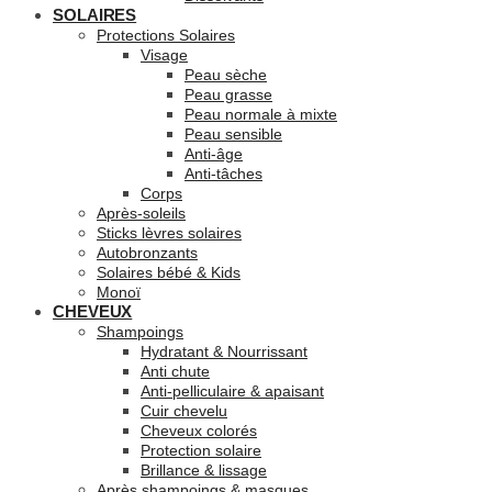
SOLAIRES
Protections Solaires
Visage
Peau sèche
Peau grasse
Peau normale à mixte
Peau sensible
Anti-âge
Anti-tâches
Corps
Après-soleils
Sticks lèvres solaires
Autobronzants
Solaires bébé & Kids
Monoï
CHEVEUX
Shampoings
Hydratant & Nourrissant
Anti chute
Anti-pelliculaire & apaisant
Cuir chevelu
Cheveux colorés
Protection solaire
Brillance & lissage
Après shampoings & masques