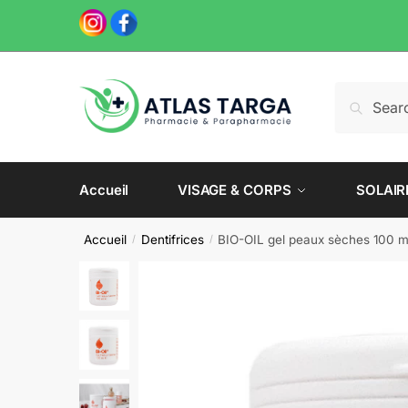
Skip
Skip
to
to
navigation
content
Recherche
Recherch
pour :
Accueil
VISAGE & CORPS
SOLAIR
Accueil
Dentifrices
BIO-OIL gel peaux sèches 100 m
/
/