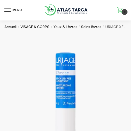
Skip
Skip
to
to
MENU
0
navigation
content
Accueil
VISAGE & CORPS
Yeux & Lèvres
Soins lèvres
URIAGE XÉMOSE stick lèvres hydratant | 4 G
/
/
/
/