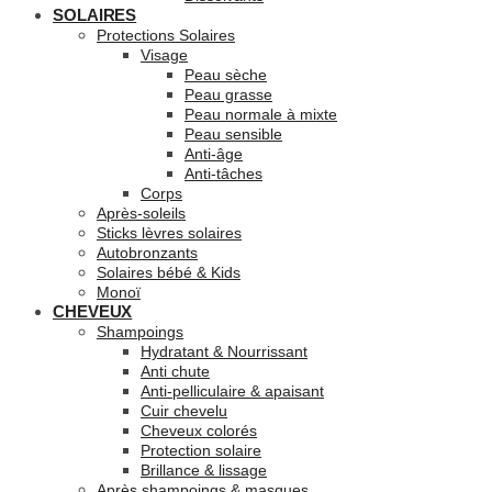
SOLAIRES
Protections Solaires
Visage
Peau sèche
Peau grasse
Peau normale à mixte
Peau sensible
Anti-âge
Anti-tâches
Corps
Après-soleils
Sticks lèvres solaires
Autobronzants
Solaires bébé & Kids
Monoï
CHEVEUX
Shampoings
Hydratant & Nourrissant
Anti chute
Anti-pelliculaire & apaisant
Cuir chevelu
Cheveux colorés
Protection solaire
Brillance & lissage
Après shampoings & masques