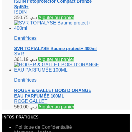
ISDIN Fotoprotector Compact Bronze
Spf50+
ISDIN
350.75
د.م.
Ajouter au panier
Dentifrices
SVR TOPIALYSE Baume protect+ 400ml
SVR
361.19
د.م.
Ajouter au panier
Dentifrices
ROGER & GALLET BOIS D’ORANGE
EAU PARFUMÉE 100ML
ROGE GALLET
560.00
د.م.
Ajouter au panier
INFOS PRATIQUES
Politique de Confidentialité