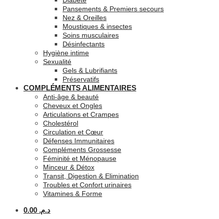
Diabète
Pansements & Premiers secours
Nez & Oreilles
Moustiques & insectes
Soins musculaires
Désinfectants
Hygiène intime
Sexualité
Gels & Lubrifiants
Préservatifs
COMPLÉMENTS ALIMENTAIRES
Anti-âge & beauté
Cheveux et Ongles
Articulations et Crampes
Cholestérol
Circulation et Cœur
Défenses Immunitaires
Compléments Grossesse
Féminité et Ménopause
Minceur & Détox
Transit, Digestion & Elimination
Troubles et Confort urinaires
Vitamines & Forme
0.00
د.م.