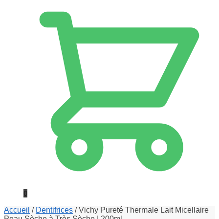
0
Accueil
/
Dentifrices
/
Vichy Pureté Thermale Lait Micellaire
Peau Sèche à Très Sèche | 200ml