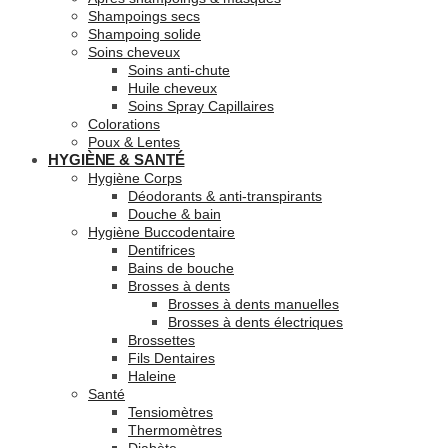
Shampoings secs
Shampoing solide
Soins cheveux
Soins anti-chute
Huile cheveux
Soins Spray Capillaires
Colorations
Poux & Lentes
HYGIÈNE & SANTÉ
Hygiène Corps
Déodorants & anti-transpirants
Douche & bain
Hygiène Buccodentaire
Dentifrices
Bains de bouche
Brosses à dents
Brosses à dents manuelles
Brosses à dents électriques
Brossettes
Fils Dentaires
Haleine
Santé
Tensiomètres
Thermomètres