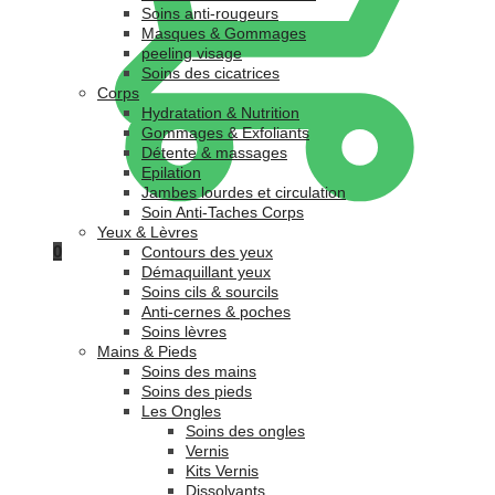
Soins anti-rougeurs
Masques & Gommages
peeling visage
Soins des cicatrices
Corps
Hydratation & Nutrition
Gommages & Exfoliants
Détente & massages
Epilation
Jambes lourdes et circulation
Soin Anti-Taches Corps
Yeux & Lèvres
0
Contours des yeux
Démaquillant yeux
Soins cils & sourcils
Anti-cernes & poches
Soins lèvres
Mains & Pieds
Soins des mains
Soins des pieds
Les Ongles
Soins des ongles
Vernis
Kits Vernis
Dissolvants