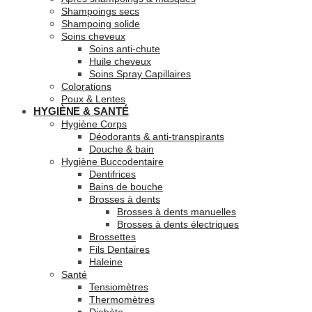
Shampoings secs
Shampoing solide
Soins cheveux
Soins anti-chute
Huile cheveux
Soins Spray Capillaires
Colorations
Poux & Lentes
HYGIÈNE & SANTÉ
Hygiène Corps
Déodorants & anti-transpirants
Douche & bain
Hygiène Buccodentaire
Dentifrices
Bains de bouche
Brosses à dents
Brosses à dents manuelles
Brosses à dents électriques
Brossettes
Fils Dentaires
Haleine
Santé
Tensiomètres
Thermomètres