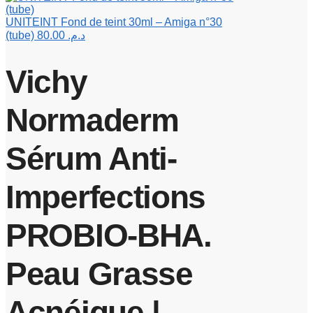
UNITEINT Fond de teint 30ml – Amiga n°30
(tube)
80.00
د.م.
Vichy
Normaderm
Sérum Anti-
Imperfections
PROBIO-BHA.
Peau Grasse
Acnéique |