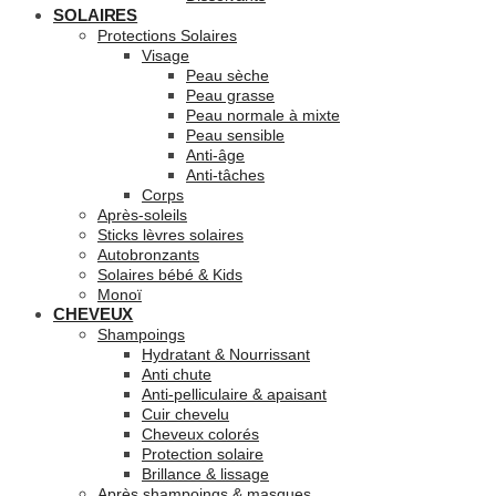
SOLAIRES
Protections Solaires
Visage
Peau sèche
Peau grasse
Peau normale à mixte
Peau sensible
Anti-âge
Anti-tâches
Corps
Après-soleils
Sticks lèvres solaires
Autobronzants
Solaires bébé & Kids
Monoï
CHEVEUX
Shampoings
Hydratant & Nourrissant
Anti chute
Anti-pelliculaire & apaisant
Cuir chevelu
Cheveux colorés
Protection solaire
Brillance & lissage
Après shampoings & masques