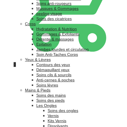
Soins anti-rougeurs
Masques & Gommages
peeling visage
Soins des cicatrices
Corps
Hydratation & Nutrition
Gommages & Exfoliants
Détente & massages
Epilation
Jambes lourdes et circulation
Soin Anti-Taches Corps
Yeux & Lèvres
0
Contours des yeux
Démaquillant yeux
Soins cils & sourcils
Anti-cernes & poches
Soins lèvres
Mains & Pieds
Soins des mains
Soins des pieds
Les Ongles
Soins des ongles
Vernis
Kits Vernis
Dissolvants