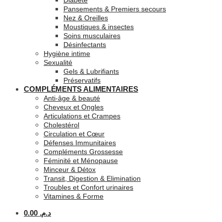
Diabète
Pansements & Premiers secours
Nez & Oreilles
Moustiques & insectes
Soins musculaires
Désinfectants
Hygiène intime
Sexualité
Gels & Lubrifiants
Préservatifs
COMPLÉMENTS ALIMENTAIRES
Anti-âge & beauté
Cheveux et Ongles
Articulations et Crampes
Cholestérol
Circulation et Cœur
Défenses Immunitaires
Compléments Grossesse
Féminité et Ménopause
Minceur & Détox
Transit, Digestion & Elimination
Troubles et Confort urinaires
Vitamines & Forme
0.00
د.م.