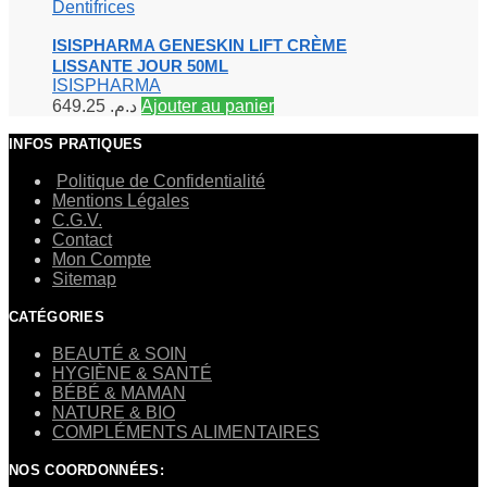
Dentifrices
ISISPHARMA GENESKIN LIFT CRÈME
LISSANTE JOUR 50ML
ISISPHARMA
649.25
د.م.
Ajouter au panier
INFOS PRATIQUES
Politique de Confidentialité
Mentions Légales
C.G.V.
Contact
Mon Compte
Sitemap
CATÉGORIES
BEAUTÉ & SOIN
HYGIÈNE & SANTÉ
BÉBÉ & MAMAN
NATURE & BIO
COMPLÉMENTS ALIMENTAIRES
NOS COORDONNÉES: