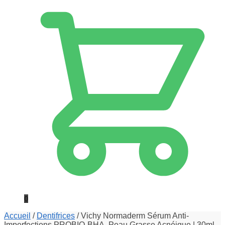
0
Accueil
/
Dentifrices
/
Vichy Normaderm Sérum Anti-
Imperfections PROBIO-BHA. Peau Grasse Acnéique | 30ml