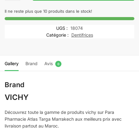
Vichy
Homme
Il ne reste plus que 10 produits dans le stock!
Hydra
Mag
UGS :
18074
C+
Catégorie :
Dentifrices
Soin
Hydratant
Anti-
Fatigue
Gallery
Brand
Avis
0
Visage
et
Brand
Yeux
Sensibles
VICHY
|
50ml
Découvrez toute la gamme de produits vichy sur Para
Pharmacie Atlas Targa Marrakech aux meilleurs prix avec
livraison partout au Maroc.