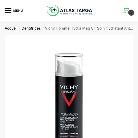
Skip
Skip
to
to
MENU
0
navigation
content
Accueil
Dentifrices
Vichy Homme Hydra Mag C+ Soin Hydratant Anti-Fatigue Visage et Yeux Sensibles | 50ml
/
/