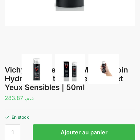
Vichy Homme Hydra Mag C+ Soin
Hydratant Anti-Fatigue Visage et
Yeux Sensibles | 50ml
283.87
د.م.
En stock
quantité
Ajouter au panier
de