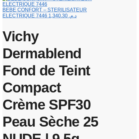
BEBE CONFORT – STERILISATEUR
ELECTRIQUE 7446
1,340.30
د.م.
Vichy
Dermablend
Fond de Teint
Compact
Crème SPF30
Peau Sèche 25
NUDE | 9,5g