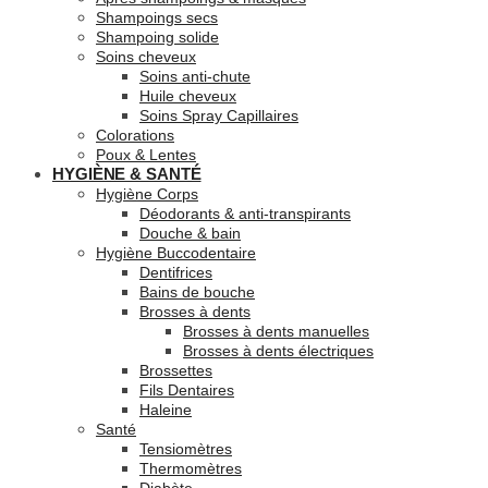
Shampoings secs
Shampoing solide
Soins cheveux
Soins anti-chute
Huile cheveux
Soins Spray Capillaires
Colorations
Poux & Lentes
HYGIÈNE & SANTÉ
Hygiène Corps
Déodorants & anti-transpirants
Douche & bain
Hygiène Buccodentaire
Dentifrices
Bains de bouche
Brosses à dents
Brosses à dents manuelles
Brosses à dents électriques
Brossettes
Fils Dentaires
Haleine
Santé
Tensiomètres
Thermomètres