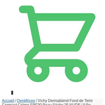
0
Accueil
/
Dentifrices
/
Vichy Dermablend Fond de Teint
Compact Crème SPF30 Peau Sèche 25 NUDE | 9,5g