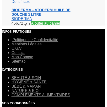
Dentifrices
BIODERMA – ATODERM HUILE DE
DOUCHE 1 LITRE
BIODERMA
456.72
د.م.
Ajouter au panier
INFOS PRATIQUES
Politique de Confidentialité
Mentions Légales
C.G.V.
Contact
Mon Compte
Sitemap
CATÉGORIES
BEAUTÉ & SOIN
HYGIÈNE & SANTÉ
BÉBÉ & MAMAN
NATURE & BIO
COMPLÉMENTS ALIMENTAIRES
NOS COORDONNÉES: