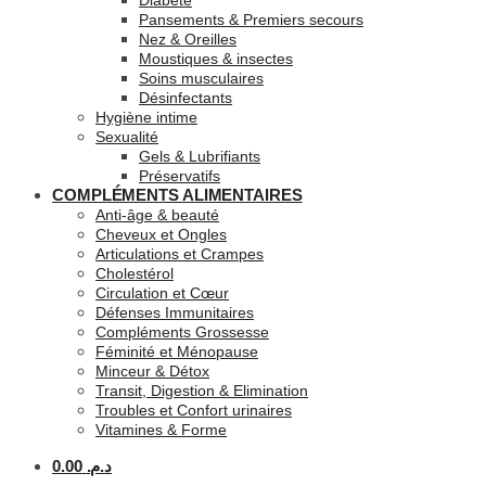
Diabète
Pansements & Premiers secours
Nez & Oreilles
Moustiques & insectes
Soins musculaires
Désinfectants
Hygiène intime
Sexualité
Gels & Lubrifiants
Préservatifs
COMPLÉMENTS ALIMENTAIRES
Anti-âge & beauté
Cheveux et Ongles
Articulations et Crampes
Cholestérol
Circulation et Cœur
Défenses Immunitaires
Compléments Grossesse
Féminité et Ménopause
Minceur & Détox
Transit, Digestion & Elimination
Troubles et Confort urinaires
Vitamines & Forme
0.00
د.م.