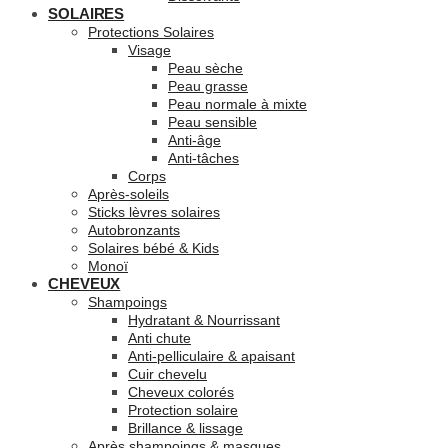
SOLAIRES
Protections Solaires
Visage
Peau sèche
Peau grasse
Peau normale à mixte
Peau sensible
Anti-âge
Anti-tâches
Corps
Après-soleils
Sticks lèvres solaires
Autobronzants
Solaires bébé & Kids
Monoï
CHEVEUX
Shampoings
Hydratant & Nourrissant
Anti chute
Anti-pelliculaire & apaisant
Cuir chevelu
Cheveux colorés
Protection solaire
Brillance & lissage
Après shampoings & masques