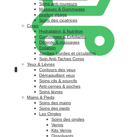
Soins anti-rougeurs
Masques & Gommages
peeling visage
Soins des cicatrices
Corps
Hydratation & Nutrition
Gommages & Exfoliants
Détente & massages
Epilation
Jambes lourdes et circulation
Soin Anti-Taches Corps
Yeux & Lèvres
0
Contours des yeux
Démaquillant yeux
Soins cils & sourcils
Anti-cernes & poches
Soins lèvres
Mains & Pieds
Soins des mains
Soins des pieds
Les Ongles
Soins des ongles
Vernis
Kits Vernis
Dissolvants