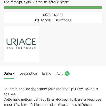
HYSEAC
Il ne reste plus que 7 produits dans le stock!
huile
purifiante
UGS :
41307
|
Catégorie :
Dentifrices
100
ml
Gallery
Description
Brand
Avis
0
La 1ère étape indispensable pour une peau purifiée, douce et
apaisée.
Cette huile nettoie, démaquille en douceur et libère la peau des
impuretés. Sans résidus gras, elle laisse la peau fraîche et