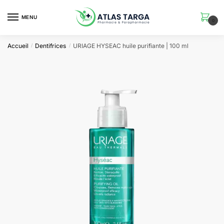
Skip
Skip
to
to
MENU
0
navigation
content
Accueil
Dentifrices
URIAGE HYSEAC huile purifiante | 100 ml
/
/