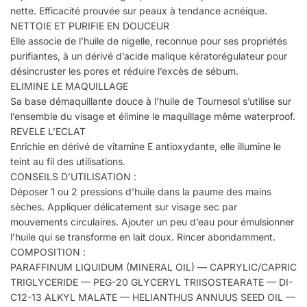
nette. Efficacité prouvée sur peaux à tendance acnéique.
NETTOIE ET PURIFIE EN DOUCEUR
Elle associe de l’huile de nigelle, reconnue pour ses propriétés
purifiantes, à un dérivé d’acide malique kératorégulateur pour
désincruster les pores et réduire l’excès de sébum.
ELIMINE LE MAQUILLAGE
Sa base démaquillante douce à l’huile de Tournesol s’utilise sur
l’ensemble du visage et élimine le maquillage même waterproof.
REVELE L’ECLAT
Enrichie en dérivé de vitamine E antioxydante, elle illumine le
teint au fil des utilisations.
CONSEILS D’UTILISATION :
Déposer 1 ou 2 pressions d’huile dans la paume des mains
sèches. Appliquer délicatement sur visage sec par
mouvements circulaires. Ajouter un peu d’eau pour émulsionner
l’huile qui se transforme en lait doux. Rincer abondamment.
COMPOSITION :
PARAFFINUM LIQUIDUM (MINERAL OIL) — CAPRYLIC/CAPRIC
TRIGLYCERIDE — PEG-20 GLYCERYL TRIISOSTEARATE — DI-
C12-13 ALKYL MALATE — HELIANTHUS ANNUUS SEED OIL —