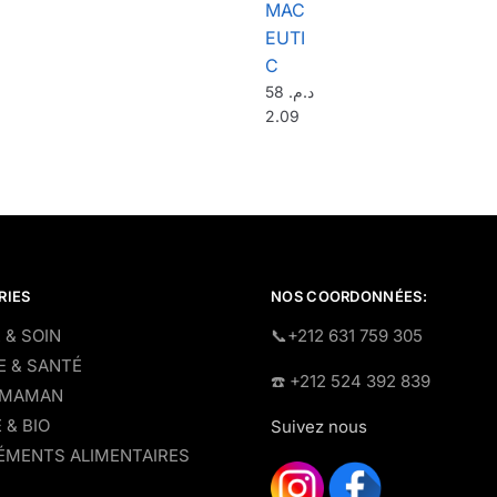
MAC
EUTI
C
58
د.م.
2.09
RIES
NOS COORDONNÉES:
 & SOIN
​📞+212 631 759 305
E & SANTÉ
☎️​ +212 524 392 839
 MAMAN
 & BIO
Suivez nous
MENTS ALIMENTAIRES