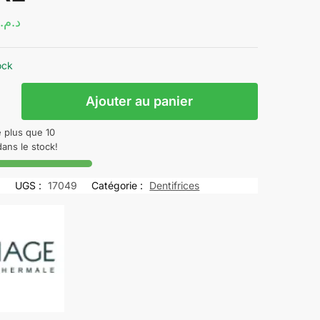
د.م.
ock
Ajouter au panier
-
e plus que 10
dans le stock!
AS
TOLOGIQUE
UGS :
17049
Catégorie :
Dentifrices