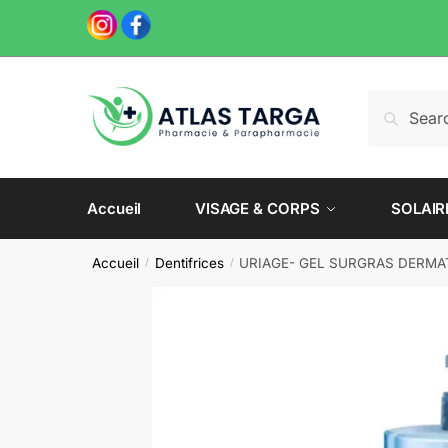
Skip
Skip
to
to
navigation
content
Recherche
Recherch
pour :
Accueil
VISAGE & CORPS
SOLAIR
Accueil
Dentifrices
URIAGE- GEL SURGRAS DERMAT
/
/