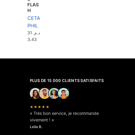
FLAS
H
CETA
PHIL
31
د.م.
3.43
PLUS DE 15 000 CLIENTS SATISFAITS
★★★★★
« Très bon service, je recommande
vivement ! »
Leila B.