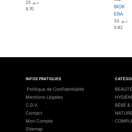
25
د.م.
BIOK
9.70
ERA
33
د.م.
5.82
INFOS PRATIQUES
CATÉGO
Politique de Confidentialité
BEAUTÉ
Mentions Légales
HYGIÈN
C.G.V.
BÉBÉ &
Contact
NATURE
Mon Compte
COMPLÉ
Sitemap