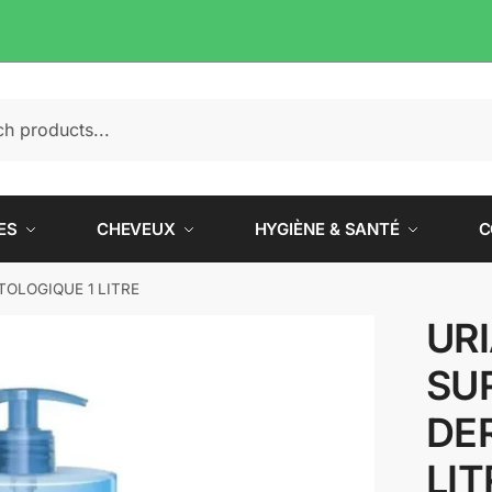
e
ES
CHEVEUX
HYGIÈNE & SANTÉ
C
OLOGIQUE 1 LITRE
UR
SU
DE
LIT