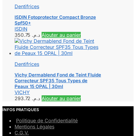
Dentifrices
ISDIN Fotoprotector Compact Bronze
Spf50+
ISDIN
350.75
د.م.
Ajouter au panier
Dentifrices
Vichy Dermablend Fond de Teint Fluide
Correcteur SPF35 Tous Types de
Peaux 15 OPAL | 30ml
VICHY
293.72
د.م.
Ajouter au panier
INFOS PRATIQUES
Politique de Confidentialité
Mentions Légales
C.G.V.