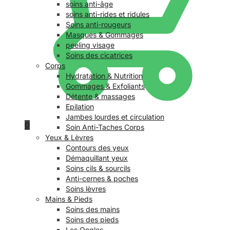
soins anti-âge
soins anti-rides et ridules
Soins anti-rougeurs
Masques & Gommages
peeling visage
Soins des cicatrices
Corps
Hydratation & Nutrition
Gommages & Exfoliants
Détente & massages
Epilation
Jambes lourdes et circulation
0
Soin Anti-Taches Corps
Yeux & Lèvres
Contours des yeux
Démaquillant yeux
Soins cils & sourcils
Anti-cernes & poches
Soins lèvres
Mains & Pieds
Soins des mains
Soins des pieds
Les Ongles