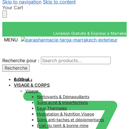
Skip to navigation
Skip to content
Your Cart
Livraison Gratuite & Ex
MENU
Recherche pour :
Recherche pour :
Recherche
Recherche
Accueil
0.00
د.م.
VISAGE & CORPS
Visage
Nettoyants & Démaquillants
Soins acné & imperfections
Eaux Thermales
Hydratation & Nutrition Visage
Soins anti-taches et dépigmentants
Éclat du teint & bonne mine