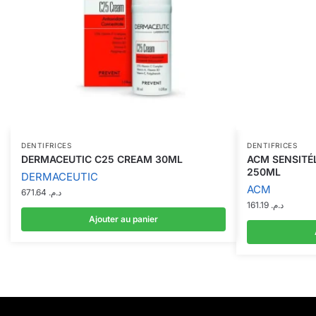
DENTIFRICES
DENTIFRICES
DERMACEUTIC C25 CREAM 30ML
ACM SENSITÉL
250ML
DERMACEUTIC
ACM
671.64
د.م.
161.19
د.م.
Ajouter au panier