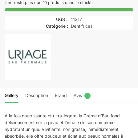
EAU
Il ne reste plus que 10 produits dans le stock!
THERMALE
Crème
UGS :
41317
D'eau
Catégorie :
Dentifrices
40
ML
Gallery
Description
Brand
Avis
0
À la fois nourrissante et ultra-légère, la Crème d’Eau fond
délicieusement sur la peau et l’infuse de son complexe
hydratant unique. Vivifiante, non grasse, immédiatement
absorbée, elle offre douceur et éclat aux peaux normales à