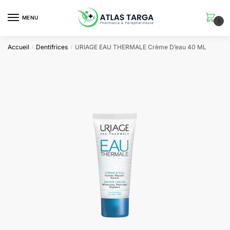
Skip
Skip
to
to
MENU
0
navigation
content
Accueil
Dentifrices
URIAGE EAU THERMALE Crème D’eau 40 ML
/
/