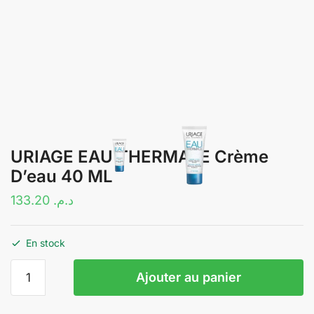
URIAGE EAU THERMALE Crème
D’eau 40 ML
133.20
د.م.
En stock
quantité
Ajouter au panier
de
URIAGE