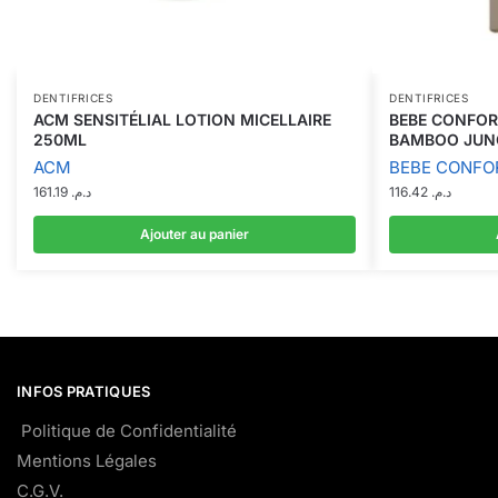
DENTIFRICES
DENTIFRICES
ACM SENSITÉLIAL LOTION MICELLAIRE
BEBE CONFOR
250ML
BAMBOO JUNG
ACM
BEBE CONFO
161.19
د.م.
116.42
د.م.
Ajouter au panier
INFOS PRATIQUES
Politique de Confidentialité
Mentions Légales
C.G.V.