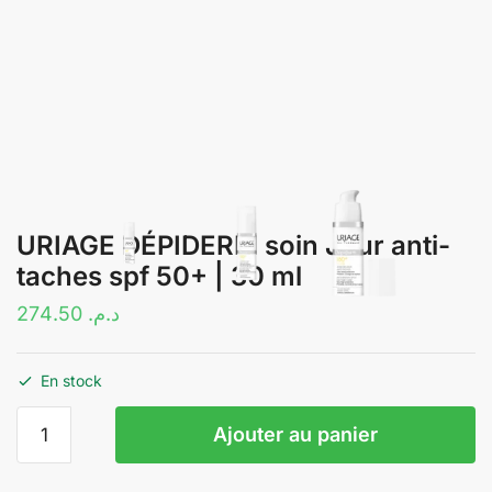
URIAGE DÉPIDERM soin Jour anti-
taches spf 50+ | 30 ml
274.50
د.م.
En stock
quantité
Ajouter au panier
de
URIAGE