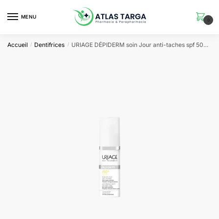
Skip
Skip
to
to
MENU
0
navigation
content
Accueil
Dentifrices
URIAGE DÉPIDERM soin Jour anti-taches spf 50+ | 30 ml
/
/