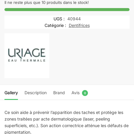
DÉPIDERM
Il ne reste plus que 10 produits dans le stock!
soin
Jour
UGS :
40944
anti-
Catégorie :
Dentifrices
taches
spf
50+
|
30
ml
Gallery
Description
Brand
Avis
0
Ce soin aide à prévenir l’apparition des taches et protège les
zones traitées par acte dermatologique (laser, peeling
superficiels, etc.). Son action correctrice atténue les défauts de
pigmentation.