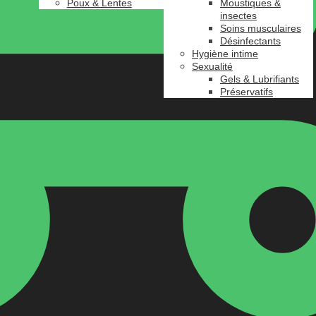
Poux & Lentes
Moustiques &
insectes
Soins musculaires
Désinfectants
Hygiène intime
Sexualité
Gels & Lubrifiants
Préservatifs