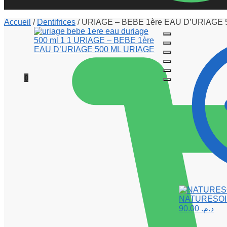
Accueil
/
Dentifrices
/
URIAGE – BEBE 1ère EAU D’URIAGE 
0
NATURESOIN 
90.00
د.م.