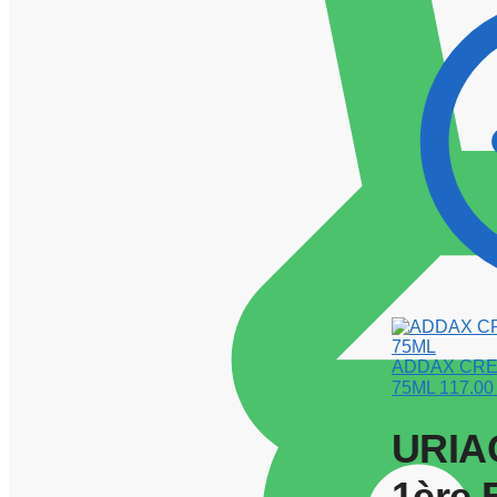
ADDAX CRE
75ML
117.
URIA
1ère