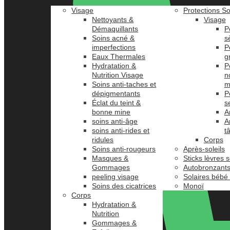
Visage
Protections So
Nettoyants &
Visage
Démaquillants
P
Soins acné &
s
imperfections
P
Eaux Thermales
g
Hydratation &
P
Nutrition Visage
n
Soins anti-taches et
m
dépigmentants
P
Éclat du teint &
s
bonne mine
A
soins anti-âge
A
soins anti-rides et
t
ridules
Corps
Soins anti-rougeurs
Après-soleils
Masques &
Sticks lèvres s
Gommages
Autobronzant
peeling visage
Solaires bébé
Soins des cicatrices
Monoï
Corps
Hydratation &
Nutrition
Gommages &