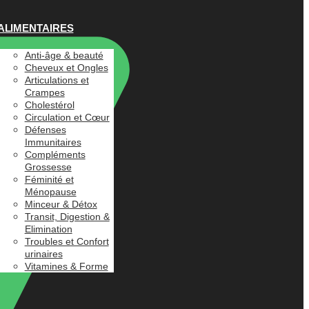
ALIMENTAIRES
Anti-âge & beauté
Cheveux et Ongles
Articulations et
Crampes
Cholestérol
Circulation et Cœur
Défenses
Immunitaires
Compléments
Grossesse
Féminité et
Ménopause
Minceur & Détox
Transit, Digestion &
Elimination
Troubles et Confort
urinaires
Vitamines & Forme