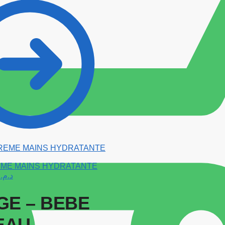
ME MAINS HYDRATANTE
00
د.م.
GE – BEBE
 EAU