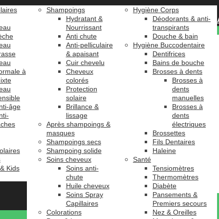
laires
Shampoings
Hygiène Corps
Hydratant &
Déodorants & anti-
eau
Nourrissant
transpirants
èche
Anti chute
Douche & bain
eau
Anti-pelliculaire
Hygiène Buccodentaire
rasse
& apaisant
Dentifrices
eau
Cuir chevelu
Bains de bouche
ormale à
Cheveux
Brosses à dents
ixte
colorés
Brosses à
eau
Protection
dents
ensible
solaire
manuelles
nti-âge
Brillance &
Brosses à
nti-
lissage
dents
âches
Après shampoings &
électriques
masques
Brossettes
Shampoings secs
Fils Dentaires
olaires
Shampoing solide
Haleine
s
Soins cheveux
Santé
 & Kids
Soins anti-
Tensiomètres
chute
Thermomètres
Huile cheveux
Diabète
Soins Spray
Pansements &
Capillaires
Premiers secours
Colorations
Nez & Oreilles