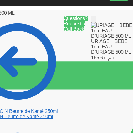
500 ML
Questions?
Request a
Call Back
URIAGE – BEBE
1ère EAU
D’URIAGE 500 ML
165.67
د.م.
Beurre de Karité 250ml