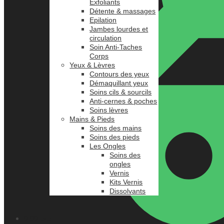
Exfoliants
Détente & massages
Epilation
Jambes lourdes et
circulation
Soin Anti-Taches
Corps
Yeux & Lèvres
Contours des yeux
Démaquillant yeux
Soins cils & sourcils
Anti-cernes & poches
Soins lèvres
Mains & Pieds
Soins des mains
Soins des pieds
Les Ongles
Soins des
ongles
Vernis
Kits Vernis
Dissolvants
0.00
د.م.