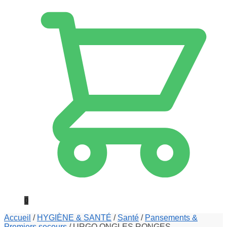
0
Accueil
/
HYGIÈNE & SANTÉ
/
Santé
/
Pansements &
Premiers secours
/
URGO ONGLES RONGES