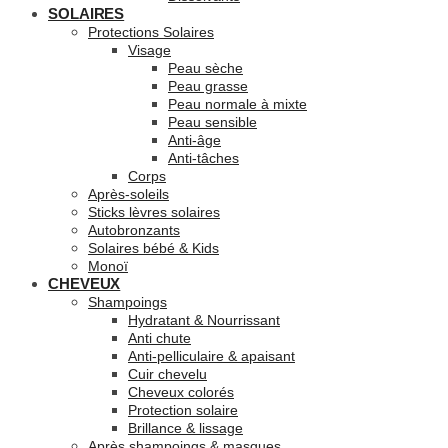
SOLAIRES
Protections Solaires
Visage
Peau sèche
Peau grasse
Peau normale à mixte
Peau sensible
Anti-âge
Anti-tâches
Corps
Après-soleils
Sticks lèvres solaires
Autobronzants
Solaires bébé & Kids
Monoï
CHEVEUX
Shampoings
Hydratant & Nourrissant
Anti chute
Anti-pelliculaire & apaisant
Cuir chevelu
Cheveux colorés
Protection solaire
Brillance & lissage
Après shampoings & masques