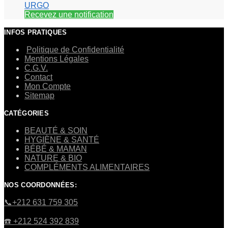
URGO
Recevez une notification
INFOS PRATIQUES
Politique de Confidentialité
Mentions Légales
C.G.V.
Contact
Mon Compte
Sitemap
CATÉGORIES
BEAUTÉ & SOIN
HYGIÈNE & SANTÉ
BÉBÉ & MAMAN
NATURE & BIO
COMPLÉMENTS ALIMENTAIRES
NOS COORDONNÉES:
​📞+212 631 759 305
☎️​ +212 524 392 839