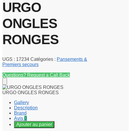
URGO
ONGLES
RONGES
UGS :
17234
Catégories :
Pansements &
Premiers secours
Questions? Request a Call Back
URGO ONGLES RONGES
Gallery
Description
Brand
Avis
0
Ajouter au panier