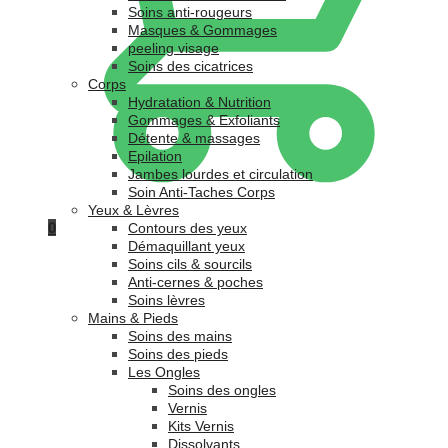
Soins anti-rougeurs
Masques & Gommages
peeling visage
Soins des cicatrices
Corps
Hydratation & Nutrition
Gommages & Exfoliants
Détente & massages
Epilation
Jambes lourdes et circulation
Soin Anti-Taches Corps
Yeux & Lèvres
0
Contours des yeux
Démaquillant yeux
Soins cils & sourcils
Anti-cernes & poches
Soins lèvres
Mains & Pieds
Soins des mains
Soins des pieds
Les Ongles
Soins des ongles
Vernis
Kits Vernis
Dissolvants