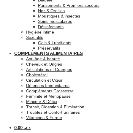
Diabète
Pansements & Premiers secours
Nez & Oreilles
Moustiques & insectes
Soins musculaires
Désinfectants
Hygiène intime
Sexualité
Gels & Lubrifiants
Préservatifs
COMPLÉMENTS ALIMENTAIRES
Anti-âge & beauté
Cheveux et Ongles
Articulations et Crampes
Cholestérol
Circulation et Cœur
Défenses Immunitaires
Compléments Grossesse
Féminité et Ménopause
Minceur & Détox
Transit, Digestion & Elimination
Troubles et Confort urinaires
Vitamines & Forme
0.00
د.م.