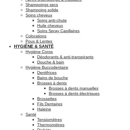
Shampoings secs
Shampoing solide
Soins cheveux
Soins anti-chute
Huile cheveux
Soins Spray Capillaires
Colorations
Poux & Lentes
HYGIÈNE & SANTÉ
Hygiène Corps
Déodorants & anti-transpirants
Douche & bain
Hygiène Buccodentaire
Dentifrices
Bains de bouche
Brosses à dents
Brosses à dents manuelles
Brosses à dents électriques
Brossettes
Fils Dentaires
Haleine
Santé
Tensiomètres
Thermomètres