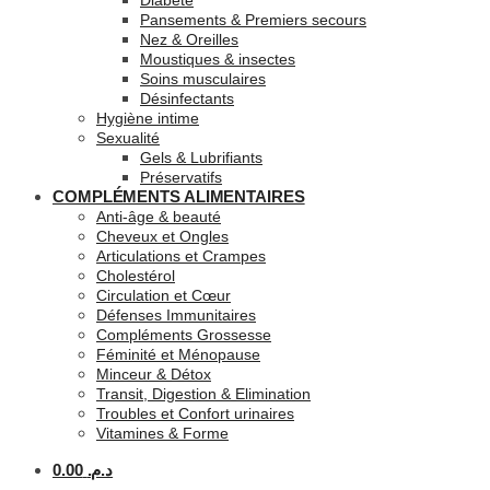
Diabète
Pansements & Premiers secours
Nez & Oreilles
Moustiques & insectes
Soins musculaires
Désinfectants
Hygiène intime
Sexualité
Gels & Lubrifiants
Préservatifs
COMPLÉMENTS ALIMENTAIRES
Anti-âge & beauté
Cheveux et Ongles
Articulations et Crampes
Cholestérol
Circulation et Cœur
Défenses Immunitaires
Compléments Grossesse
Féminité et Ménopause
Minceur & Détox
Transit, Digestion & Elimination
Troubles et Confort urinaires
Vitamines & Forme
0.00
د.م.