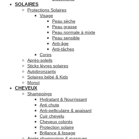
SOLAIRES
Protections Solaires
Visage
Peau sèche
Peau grasse
Peau normale à mixte
Peau sensible
Anti-âge
Anti-tâches
Corps
Après-soleils
Sticks lèvres solaires
Autobronzants
Solaires bébé & Kids
Monoï
CHEVEUX
Shampoings
Hydratant & Nourrissant
Anti chute
Anti-pelliculaire & apaisant
Cuir chevelu
Cheveux colorés
Protection solaire
Brillance & lissage
Après shampoings & masques