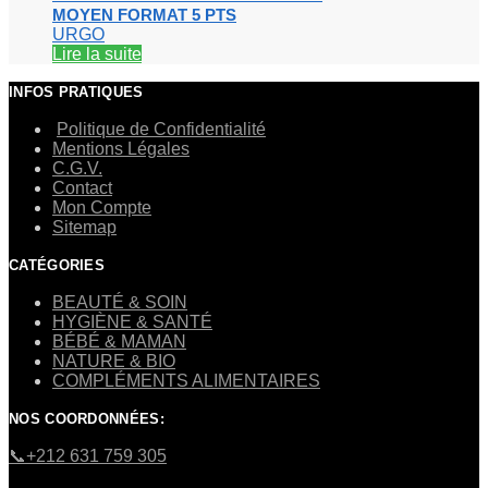
MOYEN FORMAT 5 PTS
URGO
Lire la suite
INFOS PRATIQUES
Politique de Confidentialité
Mentions Légales
C.G.V.
Contact
Mon Compte
Sitemap
CATÉGORIES
BEAUTÉ & SOIN
HYGIÈNE & SANTÉ
BÉBÉ & MAMAN
NATURE & BIO
COMPLÉMENTS ALIMENTAIRES
NOS COORDONNÉES:
​📞+212 631 759 305