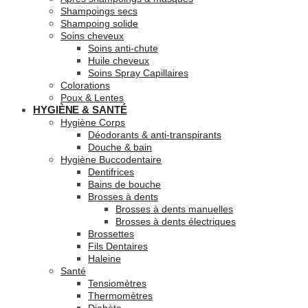
Shampoings secs
Shampoing solide
Soins cheveux
Soins anti-chute
Huile cheveux
Soins Spray Capillaires
Colorations
Poux & Lentes
HYGIÈNE & SANTÉ
Hygiène Corps
Déodorants & anti-transpirants
Douche & bain
Hygiène Buccodentaire
Dentifrices
Bains de bouche
Brosses à dents
Brosses à dents manuelles
Brosses à dents électriques
Brossettes
Fils Dentaires
Haleine
Santé
Tensiomètres
Thermomètres