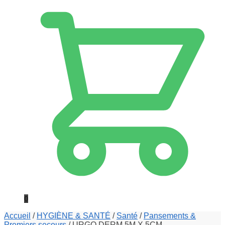
0
Accueil
/
HYGIÈNE & SANTÉ
/
Santé
/
Pansements &
Premiers secours
/
URGO DERM 5M X 5CM