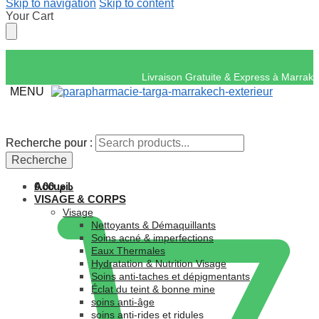
Skip to navigation
Skip to content
Your Cart
Livraison Gratuite & 
MENU
Recherche pour :
Recherche pour :
Recherche
Recherche
Accueil
0.00
د.م.
VISAGE & CORPS
Visage
Nettoyants & Démaquillants
Soins acné & imperfections
Eaux Thermales
Hydratation & Nutrition Visage
Soins anti-taches et dépigmentants
Éclat du teint & bonne mine
soins anti-âge
soins anti-rides et ridules