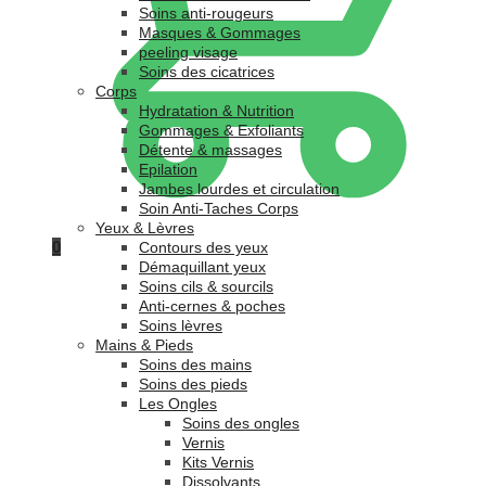
Soins anti-rougeurs
Masques & Gommages
peeling visage
Soins des cicatrices
Corps
Hydratation & Nutrition
Gommages & Exfoliants
Détente & massages
Epilation
Jambes lourdes et circulation
Soin Anti-Taches Corps
Yeux & Lèvres
0
Contours des yeux
Démaquillant yeux
Soins cils & sourcils
Anti-cernes & poches
Soins lèvres
Mains & Pieds
Soins des mains
Soins des pieds
Les Ongles
Soins des ongles
Vernis
Kits Vernis
Dissolvants