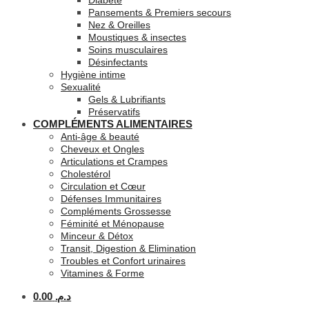
Diabète
Pansements & Premiers secours
Nez & Oreilles
Moustiques & insectes
Soins musculaires
Désinfectants
Hygiène intime
Sexualité
Gels & Lubrifiants
Préservatifs
COMPLÉMENTS ALIMENTAIRES
Anti-âge & beauté
Cheveux et Ongles
Articulations et Crampes
Cholestérol
Circulation et Cœur
Défenses Immunitaires
Compléments Grossesse
Féminité et Ménopause
Minceur & Détox
Transit, Digestion & Elimination
Troubles et Confort urinaires
Vitamines & Forme
0.00
د.م.