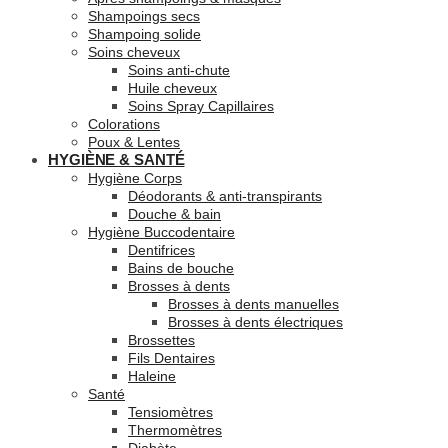
Shampoings secs
Shampoing solide
Soins cheveux
Soins anti-chute
Huile cheveux
Soins Spray Capillaires
Colorations
Poux & Lentes
HYGIÈNE & SANTÉ
Hygiène Corps
Déodorants & anti-transpirants
Douche & bain
Hygiène Buccodentaire
Dentifrices
Bains de bouche
Brosses à dents
Brosses à dents manuelles
Brosses à dents électriques
Brossettes
Fils Dentaires
Haleine
Santé
Tensiomètres
Thermomètres