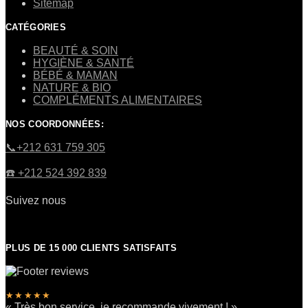
Sitemap
CATÉGORIES
BEAUTÉ & SOIN
HYGIÈNE & SANTÉ
BÉBÉ & MAMAN
NATURE & BIO
COMPLÉMENTS ALIMENTAIRES
NOS COORDONNÉES:
​📞+212 631 759 305
☎️​ +212 524 392 839
Suivez nous
PLUS DE 15 000 CLIENTS SATISFAITS
★★★★★
« Très bon service, je recommande vivement ! »