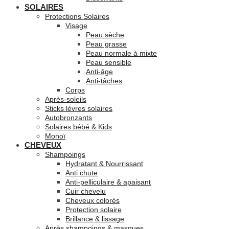
SOLAIRES
Protections Solaires
Visage
Peau sèche
Peau grasse
Peau normale à mixte
Peau sensible
Anti-âge
Anti-tâches
Corps
Après-soleils
Sticks lèvres solaires
Autobronzants
Solaires bébé & Kids
Monoï
CHEVEUX
Shampoings
Hydratant & Nourrissant
Anti chute
Anti-pelliculaire & apaisant
Cuir chevelu
Cheveux colorés
Protection solaire
Brillance & lissage
Après shampoings & masques