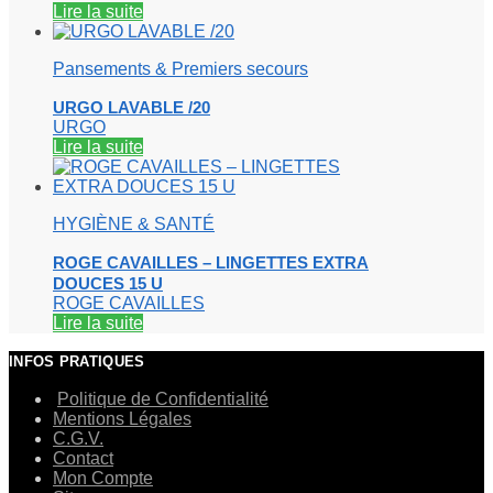
Lire la suite
Pansements & Premiers secours
URGO LAVABLE /20
URGO
Lire la suite
HYGIÈNE & SANTÉ
ROGE CAVAILLES – LINGETTES EXTRA
DOUCES 15 U
ROGE CAVAILLES
Lire la suite
INFOS PRATIQUES
Politique de Confidentialité
Mentions Légales
C.G.V.
Contact
Mon Compte