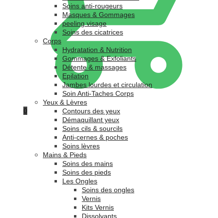
Soins anti-rougeurs
Masques & Gommages
peeling visage
Soins des cicatrices
Corps
Hydratation & Nutrition
Gommages & Exfoliants
Détente & massages
Epilation
Jambes lourdes et circulation
Soin Anti-Taches Corps
Yeux & Lèvres
0
Contours des yeux
Démaquillant yeux
Soins cils & sourcils
Anti-cernes & poches
Soins lèvres
Mains & Pieds
Soins des mains
Soins des pieds
Les Ongles
Soins des ongles
Vernis
Kits Vernis
Dissolvants