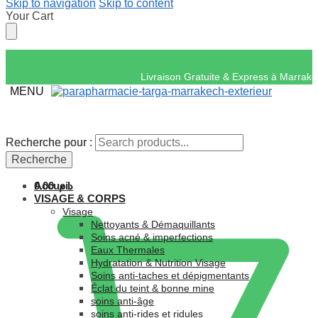
Skip to navigation
Skip to content
Your Cart
Livraison Gratuite & 
MENU
Recherche pour :
Recherche pour :
Recherche
Recherche
Accueil
0.00
د.م.
VISAGE & CORPS
Visage
Nettoyants & Démaquillants
Soins acné & imperfections
Eaux Thermales
Hydratation & Nutrition Visage
Soins anti-taches et dépigmentants
Éclat du teint & bonne mine
soins anti-âge
soins anti-rides et ridules