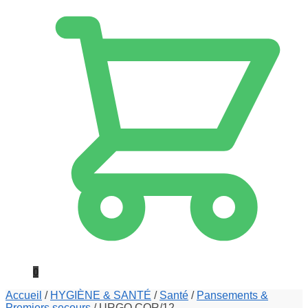
0
Accueil
/
HYGIÈNE & SANTÉ
/
Santé
/
Pansements &
Premiers secours
/
URGO COR/12