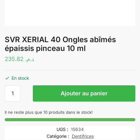
SVR XERIAL 40 Ongles abîmés
épaissis pinceau 10 ml
235.82
د.م.
En stock
quantité
Ajouter au panier
de
SVR
XERIAL
Il ne reste plus que 10 produits dans le stock!
40
Ongles
UGS :
15634
abîmés
Catégorie :
Dentifrices