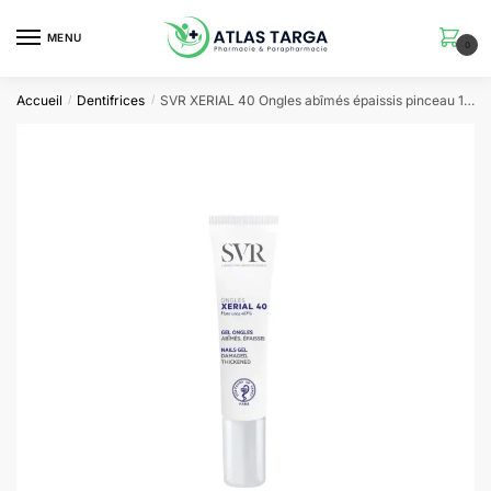
Skip
Skip
to
to
MENU
0
navigation
content
Accueil
Dentifrices
SVR XERIAL 40 Ongles abîmés épaissis pinceau 10 ml
/
/