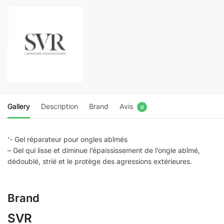
épaissis
pinceau
10
ml
Gallery
Description
Brand
Avis
0
‘- Gel réparateur pour ongles abîmés
– Gel qui lisse et diminue l’épaississement de l’ongle abîmé,
dédoublé, strié et le protège des agressions extérieures.
Brand
SVR