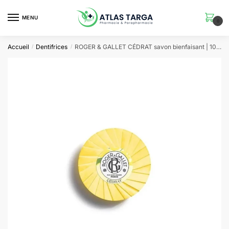
Skip
Skip
to
to
MENU
0
navigation
content
Accueil
Dentifrices
ROGER & GALLET CÉDRAT savon bienfaisant | 100G
/
/