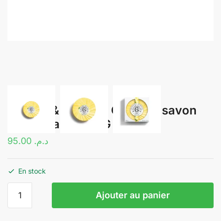
ROGER & GALLET CÉDRAT savon
bienfaisant | 100G
95.00
د.م.
En stock
quantité
Ajouter au panier
de
ROGER