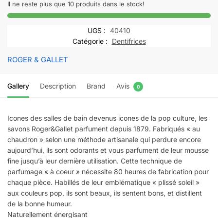
&
Il ne reste plus que 10 produits dans le stock!
GALLET
CÉDRAT
UGS :
40410
savon
Catégorie :
Dentifrices
bienfaisant
ROGER & GALLET
|
100G
Gallery
Description
Brand
Avis
0
Icones des salles de bain devenus icones de la pop culture, les
savons Roger&Gallet parfument depuis 1879. Fabriqués « au
chaudron » selon une méthode artisanale qui perdure encore
aujourd’hui, ils sont odorants et vous parfument de leur mousse
fine jusqu’à leur dernière utilisation. Cette technique de
parfumage « à coeur » nécessite 80 heures de fabrication pour
chaque pièce. Habillés de leur emblématique « plissé soleil »
aux couleurs pop, ils sont beaux, ils sentent bons, et distillent
de la bonne humeur.
Naturellement énergisant