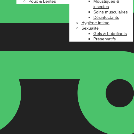
Poux & Lentes
Moustiques &
insectes
Soins musculaires
Désinfectants
Hygiène intime
Sexualité
Gels & Lubrifiants
Préservatifs