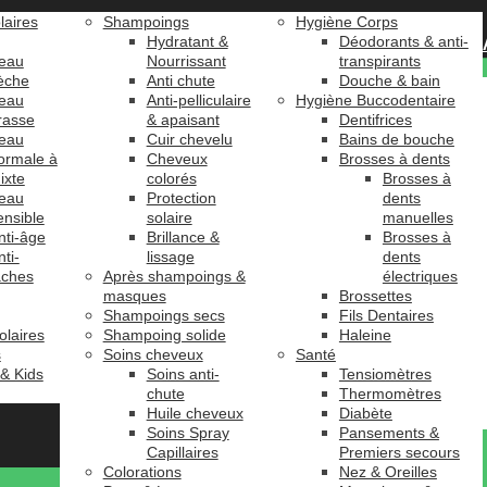
laires
Shampoings
Hygiène Corps
Hydratant &
Déodorants & anti-
eau
Nourrissant
transpirants
èche
Anti chute
Douche & bain
eau
Anti-pelliculaire
Hygiène Buccodentaire
rasse
& apaisant
Dentifrices
eau
Cuir chevelu
Bains de bouche
ormale à
Cheveux
Brosses à dents
ixte
colorés
Brosses à
eau
Protection
dents
ensible
solaire
manuelles
nti-âge
Brillance &
Brosses à
nti-
lissage
dents
âches
Après shampoings &
électriques
masques
Brossettes
Shampoings secs
Fils Dentaires
olaires
Shampoing solide
Haleine
s
Soins cheveux
Santé
 & Kids
Soins anti-
Tensiomètres
chute
Thermomètres
Huile cheveux
Diabète
Soins Spray
Pansements &
Capillaires
Premiers secours
Colorations
Nez & Oreilles