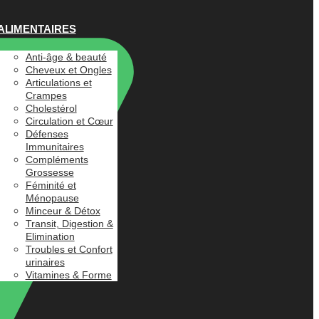
ALIMENTAIRES
Anti-âge & beauté
Cheveux et Ongles
Articulations et
Crampes
Cholestérol
Circulation et Cœur
Défenses
Immunitaires
Compléments
Grossesse
Féminité et
Ménopause
Minceur & Détox
Transit, Digestion &
Elimination
Troubles et Confort
urinaires
Vitamines & Forme