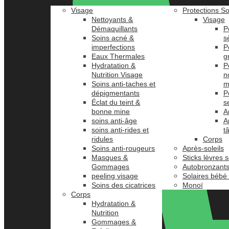
Visage
Protections So
Nettoyants &
Visage
Démaquillants
P
Soins acné &
s
imperfections
P
Eaux Thermales
g
Hydratation &
P
Nutrition Visage
n
Soins anti-taches et
m
dépigmentants
P
Éclat du teint &
s
bonne mine
A
soins anti-âge
A
soins anti-rides et
t
ridules
Corps
Soins anti-rougeurs
Après-soleils
Masques &
Sticks lèvres s
Gommages
Autobronzant
peeling visage
Solaires bébé
Soins des cicatrices
Monoï
Corps
Hydratation &
Nutrition
Gommages &