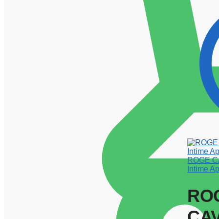
ROGE C
Intime A
RO
CAV