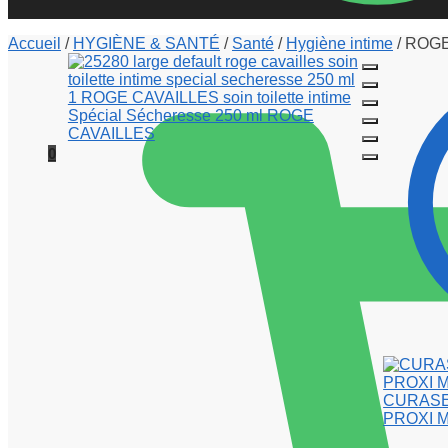
Accueil
/
HYGIÈNE & SANTÉ
/
Santé
/
Hygiène intime
/
ROGE 
0
CURASEPT
PROXI M