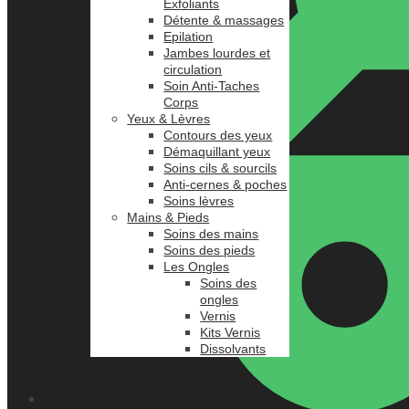
Exfoliants
Détente & massages
Epilation
Jambes lourdes et
circulation
Soin Anti-Taches
Corps
Yeux & Lèvres
Contours des yeux
Démaquillant yeux
Soins cils & sourcils
Anti-cernes & poches
Soins lèvres
Mains & Pieds
Soins des mains
Soins des pieds
Les Ongles
Soins des
ongles
Vernis
Kits Vernis
Dissolvants
0.00
د.م.