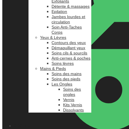
Exfoliants
Détente & massages
Epilation
Jambes lourdes et
circulation
Soin Anti-Taches
Corps
Yeux & Lèvres
Contours des yeux
Démaquillant yeux
Soins cils & sourcils
Anti-cernes & poches
Soins lèvres
Mains & Pieds
Soins des mains
Soins des pieds
Les Ongles
Soins des
ongles
Vernis
Kits Vernis
Dissolvants
0.00
د.م.