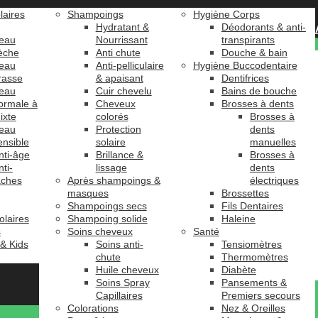
laires
Shampoings
Hygiène Corps
Hydratant &
Déodorants & anti-
eau
Nourrissant
transpirants
èche
Anti chute
Douche & bain
eau
Anti-pelliculaire
Hygiène Buccodentaire
rasse
& apaisant
Dentifrices
eau
Cuir chevelu
Bains de bouche
ormale à
Cheveux
Brosses à dents
ixte
colorés
Brosses à
eau
Protection
dents
ensible
solaire
manuelles
nti-âge
Brillance &
Brosses à
nti-
lissage
dents
âches
Après shampoings &
électriques
masques
Brossettes
Shampoings secs
Fils Dentaires
olaires
Shampoing solide
Haleine
s
Soins cheveux
Santé
 & Kids
Soins anti-
Tensiomètres
chute
Thermomètres
Huile cheveux
Diabète
Soins Spray
Pansements &
Capillaires
Premiers secours
Colorations
Nez & Oreilles