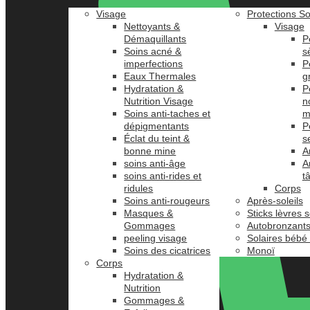
Visage
Protections So
Nettoyants &
Visage
Démaquillants
P
Soins acné &
s
imperfections
P
Eaux Thermales
g
Hydratation &
P
Nutrition Visage
n
Soins anti-taches et
m
dépigmentants
P
Éclat du teint &
s
bonne mine
A
soins anti-âge
A
soins anti-rides et
t
ridules
Corps
Soins anti-rougeurs
Après-soleils
Masques &
Sticks lèvres s
Gommages
Autobronzant
peeling visage
Solaires bébé
Soins des cicatrices
Monoï
Corps
Hydratation &
Nutrition
Gommages &