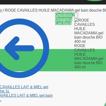
in
/
ROGE CAVAILLES HUILE MACADAMIA gel bain douche BI
Questions?
Request a
Call Back
ROGE
CAVAILLES
HUILE
MACADAMIA gel
bain douche BIO
400 ml
AILLES LAIT & MIEL gel bain
L