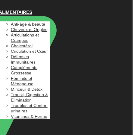
ALIMENTAIRES
Anti-âge & beauté
Cheveux et Ongles
Articulations et
Crampes
Cholestérol
Circulation et Cœur
Défenses
Immunitaires
Compléments
Grossesse
Féminité et
Ménopause
Minceur & Détox
Transit, Digestion &
Elimination
Troubles et Confort
urinaires
Vitamines & Forme