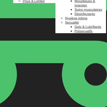
Poux & Lentes
Moustiques &
insectes
Soins musculaires
Désinfectants
Hygiène intime
Sexualité
Gels & Lubrifiants
Préservatifs