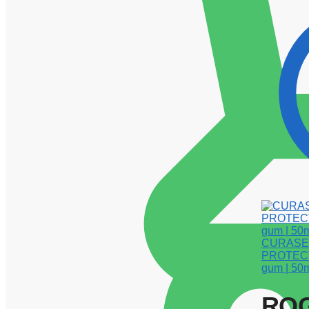
CURASE
PROTECTI
gum | 50
RO