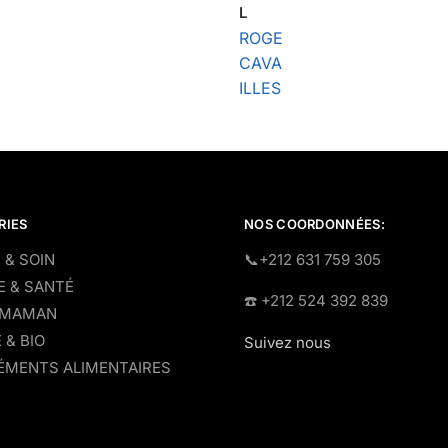
L
ROGE
CAVA
ILLES
RIES
NOS COORDONNÉES:
 & SOIN
​📞+212 631 759 305
E & SANTÉ
☎️​ +212 524 392 839
 MAMAN
 & BIO
Suivez nous
MENTS ALIMENTAIRES