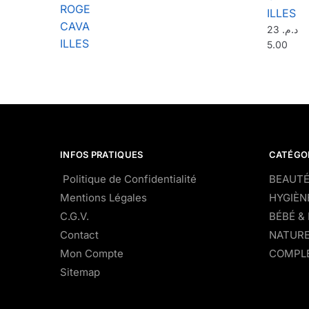
ROGE
ILLES
CAVA
23
د.م.
ILLES
5.00
INFOS PRATIQUES
CATÉGO
Politique de Confidentialité
BEAUTÉ
Mentions Légales
HYGIÈN
C.G.V.
BÉBÉ &
Contact
NATURE
Mon Compte
COMPLÉ
Sitemap