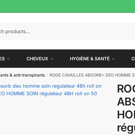
e
ES
CHEVEUX
HYGIÈNE & SANTÉ
C
nts & anti-transpirants
ROGE CAVAILLES ABSORB+ DEO HOMME SOIN 
/
RO
AB
HO
rég