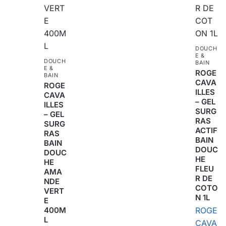
DOUCH
E &
DOUCH
BAIN
E &
ROGE
BAIN
CAVA
ROGE
ILLES
CAVA
– GEL
ILLES
SURG
– GEL
RAS
SURG
ACTIF
RAS
BAIN
BAIN
DOUC
DOUC
HE
HE
FLEU
AMA
R DE
NDE
COTO
VERT
N 1L
E
400M
ROGE
L
CAVA