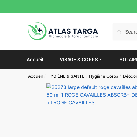
Skip
Skip
to
to
navigation
content
Recherche
Recherch
pour :
Accueil
VISAGE & CORPS
SOLAIR
Accueil
HYGIÈNE & SANTÉ
Hygiène Corps
Déodora
/
/
/