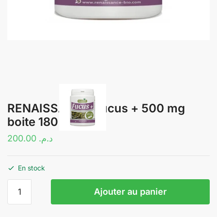
RENAISSANCE Fucus + 500 mg
boite 180 gélules
200.00
د.م.
En stock
quantité
Ajouter au panier
de
RENAISSANCE