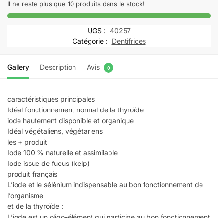
Fucus
Il ne reste plus que 10 produits dans le stock!
+
500
UGS :
40257
mg
Catégorie :
Dentifrices
boite
180
Gallery
Description
Avis
0
gélules
caractéristiques principales
Idéal fonctionnement normal de la thyroïde
iode hautement disponible et organique
Idéal végétaliens, végétariens
les + produit
Iode 100 % naturelle et assimilable
Iode issue de fucus (kelp)
produit français
L’iode et le sélénium indispensable au bon fonctionnement de
l’organisme
et de la thyroïde :
L’iode est un oligo-élément qui participe au bon fonctionnement