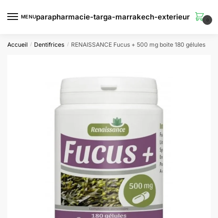
Skip
Skip
to
to
MENU
0
navigation
content
Accueil
Dentifrices
RENAISSANCE Fucus + 500 mg boite 180 gélules
/
/