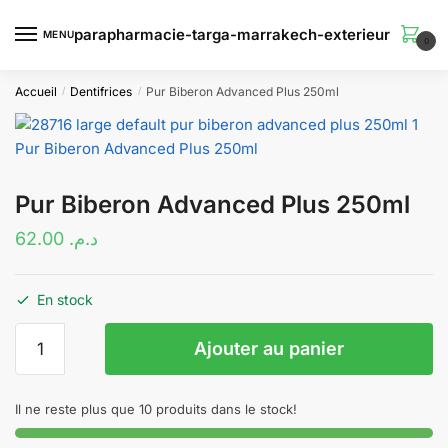
Skip
Skip
to
to
MENU
0
navigation
content
Accueil
Dentifrices
Pur Biberon Advanced Plus 250ml
/
/
Pur Biberon Advanced Plus 250ml
62.00
د.م.
En stock
quantité
Ajouter au panier
de
Pur
Biberon
Il ne reste plus que 10 produits dans le stock!
Advanced