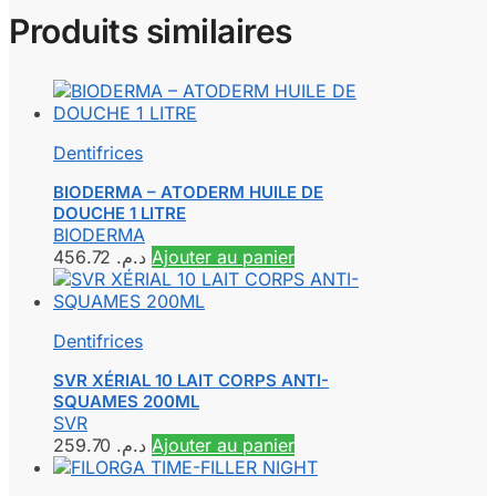
Produits similaires
Dentifrices
BIODERMA – ATODERM HUILE DE
DOUCHE 1 LITRE
BIODERMA
456.72
د.م.
Ajouter au panier
Dentifrices
SVR XÉRIAL 10 LAIT CORPS ANTI-
SQUAMES 200ML
SVR
259.70
د.م.
Ajouter au panier