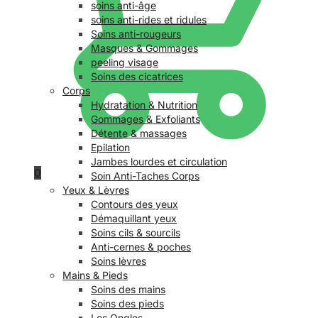
soins anti-âge
soins anti-rides et ridules
Soins anti-rougeurs
Masques & Gommages
peeling visage
Soins des cicatrices
Corps
Hydratation & Nutrition
Gommages & Exfoliants
Détente & massages
Epilation
Jambes lourdes et circulation
0
Soin Anti-Taches Corps
Yeux & Lèvres
Contours des yeux
Démaquillant yeux
Soins cils & sourcils
Anti-cernes & poches
Soins lèvres
Mains & Pieds
Soins des mains
Soins des pieds
Les Ongles