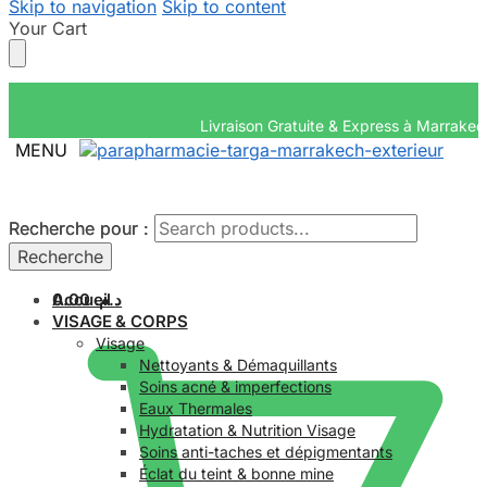
Skip to navigation
Skip to content
Your Cart
Livraison Gratuite & Ex
MENU
Recherche pour :
Recherche pour :
Recherche
Recherche
Accueil
0.00
د.م.
VISAGE & CORPS
Visage
Nettoyants & Démaquillants
Soins acné & imperfections
Eaux Thermales
Hydratation & Nutrition Visage
Soins anti-taches et dépigmentants
Éclat du teint & bonne mine