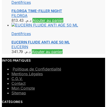
Dentifrices
FILORGA TIME-FILLER NIGHT
FILORGA
813.43
د.م.
Ajouter au panier
Dentifrices
EUCERIN FLUIDE ANTI AGE 50 ML
EUCERIN
341.79
د.م.
Ajouter au panier
INFOS PRATIQUES
Politique de Confidentialité
Mentions Légales
C.G.V.
Contact
Mon Compte
Sitemap
CATÉGORIES