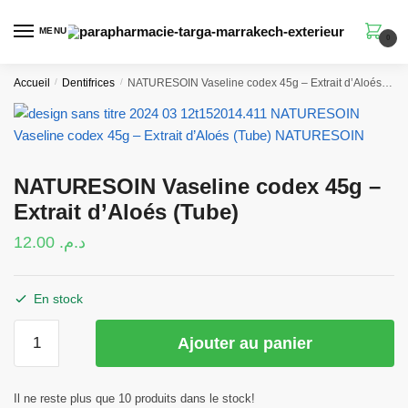
Skip
Skip
to
to
MENU
0
navigation
content
Accueil
/
Dentifrices
/
NATURESOIN Vaseline codex 45g – Extrait d’Aloés (Tube)
NATURESOIN Vaseline codex 45g –
Extrait d’Aloés (Tube)
12.00
د.م.
En stock
quantité
Ajouter au panier
de
NATURESOIN
Vaseline
Il ne reste plus que 10 produits dans le stock!