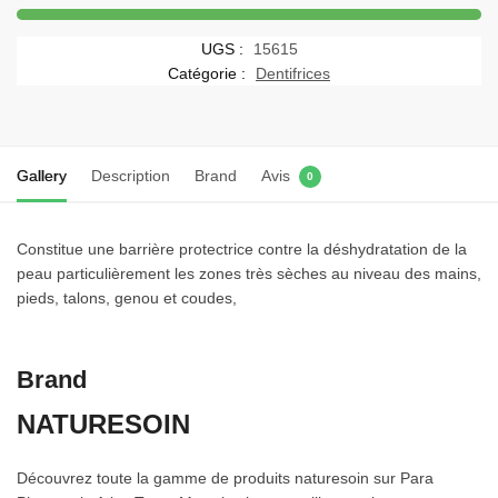
codex
45g
UGS :
15615
–
Catégorie :
Dentifrices
Extrait
d’Aloés
(Tube)
Gallery
Description
Brand
Avis
0
Constitue une barrière protectrice contre la déshydratation de la
peau particulièrement les zones très sèches au niveau des mains,
pieds, talons, genou et coudes,
Brand
NATURESOIN
Découvrez toute la gamme de produits naturesoin sur Para