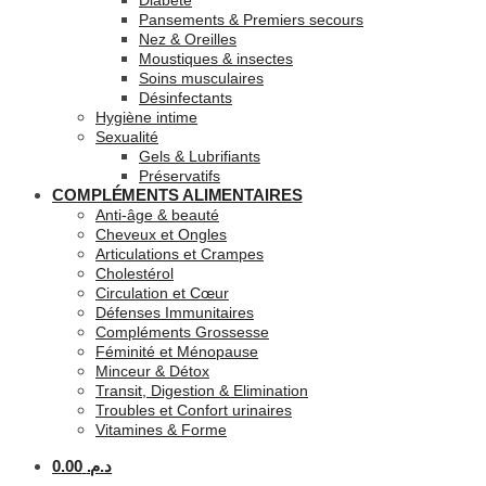
Diabète
Pansements & Premiers secours
Nez & Oreilles
Moustiques & insectes
Soins musculaires
Désinfectants
Hygiène intime
Sexualité
Gels & Lubrifiants
Préservatifs
COMPLÉMENTS ALIMENTAIRES
Anti-âge & beauté
Cheveux et Ongles
Articulations et Crampes
Cholestérol
Circulation et Cœur
Défenses Immunitaires
Compléments Grossesse
Féminité et Ménopause
Minceur & Détox
Transit, Digestion & Elimination
Troubles et Confort urinaires
Vitamines & Forme
0.00
د.م.