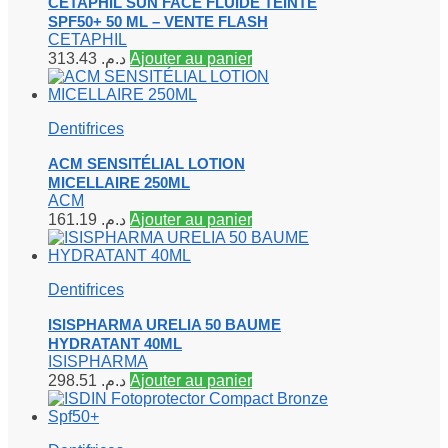
CETAPHIL SUN FACE FLUIDE TEINTE
SPF50+ 50 ML – VENTE FLASH
CETAPHIL
313.43
د.م.
Ajouter au panier
Dentifrices
ACM SENSITÉLIAL LOTION
MICELLAIRE 250ML
ACM
161.19
د.م.
Ajouter au panier
Dentifrices
ISISPHARMA URELIA 50 BAUME
HYDRATANT 40ML
ISISPHARMA
298.51
د.م.
Ajouter au panier