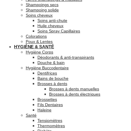
Shampoings secs
Shampoing solide
Soins cheveux
Soins anti-chute
Huile cheveux
Soins Spray Capillaires
Colorations
Poux & Lentes
HYGIÈNE & SANTÉ
Hygiène Corps
Déodorants & anti-transpirants
Douche & bain
Hygiène Buccodentaire
Dentifrices
Bains de bouche
Brosses à dents
Brosses à dents manuelles
Brosses à dents électriques
Brossettes
Fils Dentaires
Haleine
Santé
Tensiomètres
Thermomètres