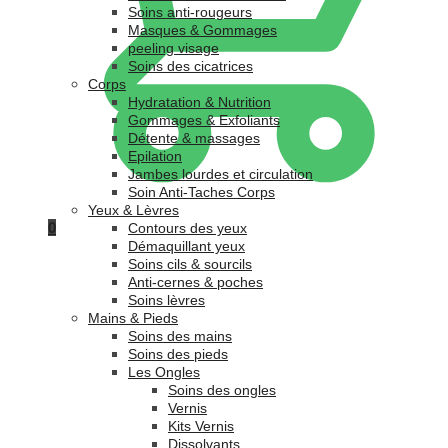
Soins anti-rougeurs
Masques & Gommages
peeling visage
Soins des cicatrices
Corps
Hydratation & Nutrition
Gommages & Exfoliants
Détente & massages
Epilation
Jambes lourdes et circulation
Soin Anti-Taches Corps
Yeux & Lèvres
0
Contours des yeux
Démaquillant yeux
Soins cils & sourcils
Anti-cernes & poches
Soins lèvres
Mains & Pieds
Soins des mains
Soins des pieds
Les Ongles
Soins des ongles
Vernis
Kits Vernis
Dissolvants