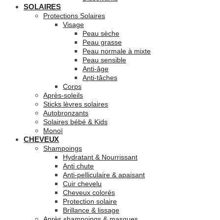
SOLAIRES
Protections Solaires
Visage
Peau sèche
Peau grasse
Peau normale à mixte
Peau sensible
Anti-âge
Anti-tâches
Corps
Après-soleils
Sticks lèvres solaires
Autobronzants
Solaires bébé & Kids
Monoï
CHEVEUX
Shampoings
Hydratant & Nourrissant
Anti chute
Anti-pelliculaire & apaisant
Cuir chevelu
Cheveux colorés
Protection solaire
Brillance & lissage
Après shampoings & masques