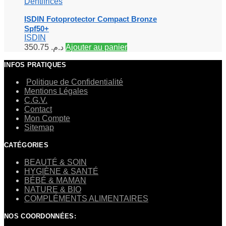
Dentifrices
ISDIN Fotoprotector Compact Bronze
Spf50+
ISDIN
350.75
د.م.
Ajouter au panier
INFOS PRATIQUES
Politique de Confidentialité
Mentions Légales
C.G.V.
Contact
Mon Compte
Sitemap
CATÉGORIES
BEAUTÉ & SOIN
HYGIÈNE & SANTÉ
BÉBÉ & MAMAN
NATURE & BIO
COMPLÉMENTS ALIMENTAIRES
NOS COORDONNÉES: