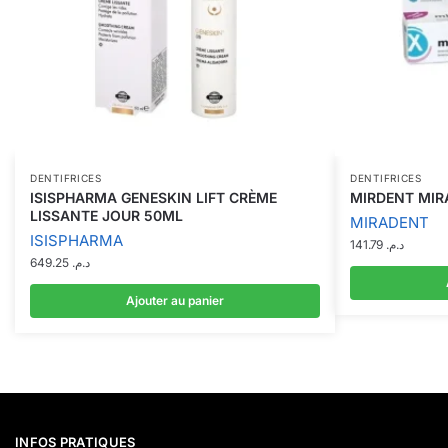
DENTIFRICES
DENTIFRICES
ISISPHARMA GENESKIN LIFT CRÈME
MIRDENT MIR
LISSANTE JOUR 50ML
MIRADENT
ISISPHARMA
141.79
د.م.
649.25
د.م.
Ajouter au panier
INFOS PRATIQUES