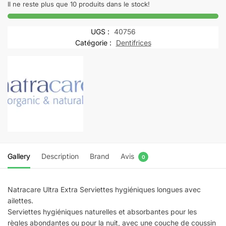
ultra
Il ne reste plus que 10 produits dans le stock!
extra
pads
UGS :
40756
long
Catégorie :
Dentifrices
boite
8
Gallery
Description
Brand
Avis
0
Natracare Ultra Extra Serviettes hygiéniques longues avec
ailettes.
Serviettes hygiéniques naturelles et absorbantes pour les
règles abondantes ou pour la nuit, avec une couche de coussin