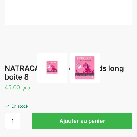
NATRACARE ultra extra pads long
boite 8
45.00
د.م.
En stock
quantité
Ajouter au panier
de
NATRACARE