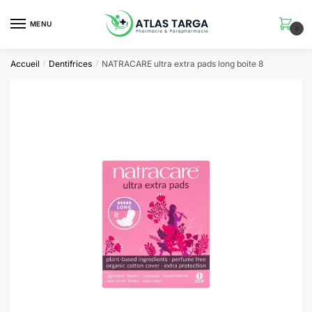
Skip
Skip
to
to
MENU
0
navigation
content
Accueil
Dentifrices
NATRACARE ultra extra pads long boite 8
/
/