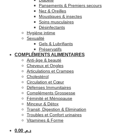
Diabète
Pansements & Premiers secours
Nez & Oreilles
Moustiques & insectes
Soins musculaires
Désinfectants
Hygiène intime
Sexualité
Gels & Lubrifiants
Préservatifs
COMPLÉMENTS ALIMENTAIRES
Anti-âge & beauté
Cheveux et Ongles
Articulations et Crampes
Cholestérol
Circulation et Cœur
Défenses Immunitaires
Compléments Grossesse
Féminité et Ménopause
Minceur & Détox
Transit, Digestion & Elimination
Troubles et Confort urinaires
Vitamines & Forme
0.00
د.م.