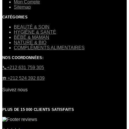
Mon Compte
Sitemap
CATÉGORIES
BEAUTÉ & SOIN
HYGIÈNE & SANTÉ
BÉBÉ & MAMAN
NATURE & BIO
COMPLÉMENTS ALIMENTAIRES
NOS COORDONNÉES:
​📞+212 631 759 305
☎️​ +212 524 392 839
Suivez nous
PLUS DE 15 000 CLIENTS SATISFAITS