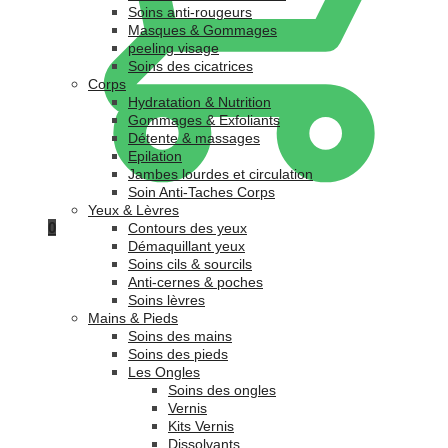
Soins anti-rougeurs
Masques & Gommages
peeling visage
Soins des cicatrices
Corps
Hydratation & Nutrition
Gommages & Exfoliants
Détente & massages
Epilation
Jambes lourdes et circulation
Soin Anti-Taches Corps
Yeux & Lèvres
0
Contours des yeux
Démaquillant yeux
Soins cils & sourcils
Anti-cernes & poches
Soins lèvres
Mains & Pieds
Soins des mains
Soins des pieds
Les Ongles
Soins des ongles
Vernis
Kits Vernis
Dissolvants