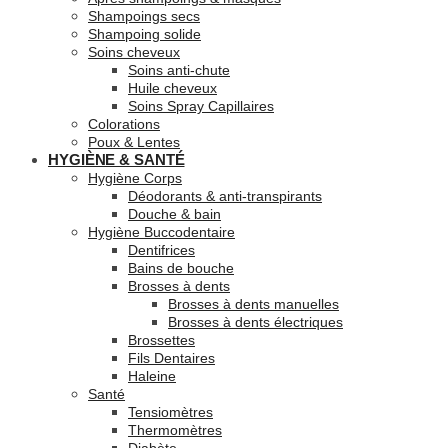
Shampoings secs
Shampoing solide
Soins cheveux
Soins anti-chute
Huile cheveux
Soins Spray Capillaires
Colorations
Poux & Lentes
HYGIÈNE & SANTÉ
Hygiène Corps
Déodorants & anti-transpirants
Douche & bain
Hygiène Buccodentaire
Dentifrices
Bains de bouche
Brosses à dents
Brosses à dents manuelles
Brosses à dents électriques
Brossettes
Fils Dentaires
Haleine
Santé
Tensiomètres
Thermomètres