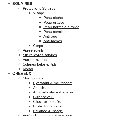
SOLAIRES
Protections Solaires
Visage
Peau sèche
Peau grasse
Peau normale à mixte
Peau sensible
Anti-âge
Anti-tâches
Corps
Après-soleils
Sticks lèvres solaires
Autobronzants
Solaires bébé & Kids
Monoï
CHEVEUX
Shampoings
Hydratant & Nourrissant
Anti chute
Anti-pelliculaire & apaisant
Cuir chevelu
Cheveux colorés
Protection solaire
Brillance & lissage
Après shampoings & masques