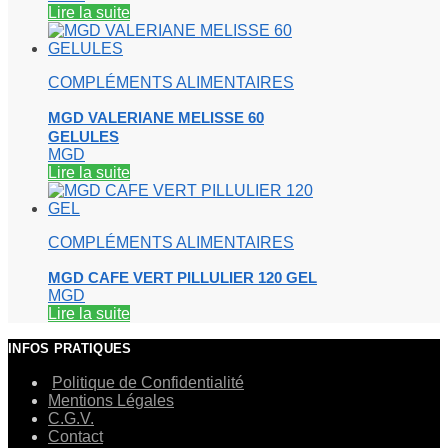
Lire la suite
COMPLÉMENTS ALIMENTAIRES
MGD VALERIANE MELISSE 60
GELULES
MGD
Lire la suite
COMPLÉMENTS ALIMENTAIRES
MGD CAFE VERT PILLULIER 120 GEL
MGD
Lire la suite
INFOS PRATIQUES
Politique de Confidentialité
Mentions Légales
C.G.V.
Contact