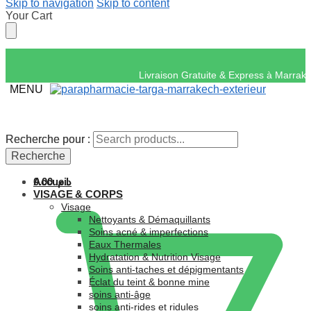
Skip to navigation
Skip to content
Your Cart
Livraison Gratuite & 
MENU
Recherche pour :
Recherche pour :
Recherche
Recherche
Accueil
0.00
د.م.
VISAGE & CORPS
Visage
Nettoyants & Démaquillants
Soins acné & imperfections
Eaux Thermales
Hydratation & Nutrition Visage
Soins anti-taches et dépigmentants
Éclat du teint & bonne mine
soins anti-âge
soins anti-rides et ridules