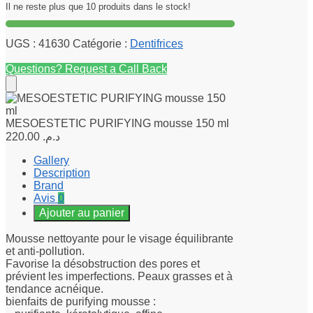
Il ne reste plus que 10 produits dans le stock!
UGS :
41630
Catégorie :
Dentifrices
Questions? Request a Call Back
MESOESTETIC PURIFYING mousse 150 ml
220.00
د.م.
Gallery
Description
Brand
Avis
0
Ajouter au panier
Mousse nettoyante pour le visage équilibrante
et anti-pollution.
Favorise la désobstruction des pores et
prévient les imperfections. Peaux grasses et à
tendance acnéique.
bienfaits de purifying mousse :