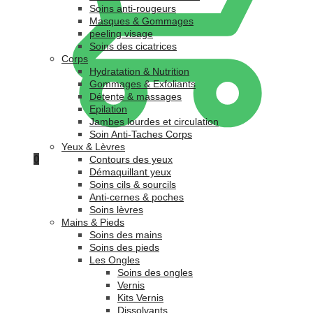
Soins anti-rougeurs
Masques & Gommages
peeling visage
Soins des cicatrices
Corps
Hydratation & Nutrition
Gommages & Exfoliants
Détente & massages
Epilation
Jambes lourdes et circulation
Soin Anti-Taches Corps
Yeux & Lèvres
0
Contours des yeux
Démaquillant yeux
Soins cils & sourcils
Anti-cernes & poches
Soins lèvres
Mains & Pieds
Soins des mains
Soins des pieds
Les Ongles
Soins des ongles
Vernis
Kits Vernis
Dissolvants