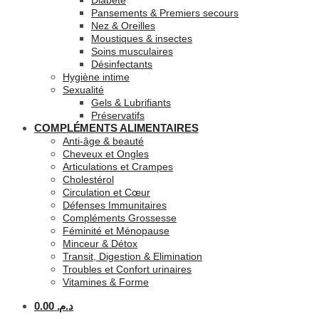
Diabète
Pansements & Premiers secours
Nez & Oreilles
Moustiques & insectes
Soins musculaires
Désinfectants
Hygiène intime
Sexualité
Gels & Lubrifiants
Préservatifs
COMPLÉMENTS ALIMENTAIRES
Anti-âge & beauté
Cheveux et Ongles
Articulations et Crampes
Cholestérol
Circulation et Cœur
Défenses Immunitaires
Compléments Grossesse
Féminité et Ménopause
Minceur & Détox
Transit, Digestion & Elimination
Troubles et Confort urinaires
Vitamines & Forme
0.00
د.م.