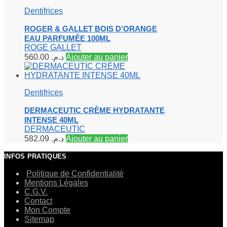
Dentifrices
ROGER & GALLET BOIS D’ORANGE
EAU PARFUMÉE 100ML
ROGE GALLET
560.00
د.م.
Ajouter au panier
Dentifrices
DERMACEUTIC CRÈME HYDRATANTE
INTENSE 40ML
DERMACEUTIC
582.09
د.م.
Ajouter au panier
INFOS PRATIQUES
Politique de Confidentialité
Mentions Légales
C.G.V.
Contact
Mon Compte
Sitemap