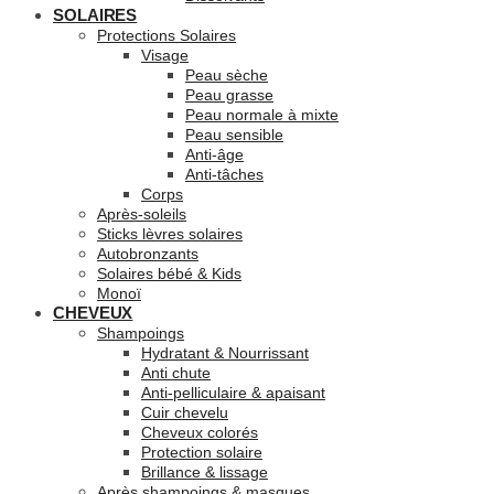
SOLAIRES
Protections Solaires
Visage
Peau sèche
Peau grasse
Peau normale à mixte
Peau sensible
Anti-âge
Anti-tâches
Corps
Après-soleils
Sticks lèvres solaires
Autobronzants
Solaires bébé & Kids
Monoï
CHEVEUX
Shampoings
Hydratant & Nourrissant
Anti chute
Anti-pelliculaire & apaisant
Cuir chevelu
Cheveux colorés
Protection solaire
Brillance & lissage
Après shampoings & masques