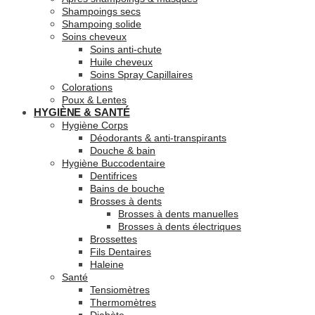
Shampoings secs
Shampoing solide
Soins cheveux
Soins anti-chute
Huile cheveux
Soins Spray Capillaires
Colorations
Poux & Lentes
HYGIÈNE & SANTÉ
Hygiène Corps
Déodorants & anti-transpirants
Douche & bain
Hygiène Buccodentaire
Dentifrices
Bains de bouche
Brosses à dents
Brosses à dents manuelles
Brosses à dents électriques
Brossettes
Fils Dentaires
Haleine
Santé
Tensiomètres
Thermomètres