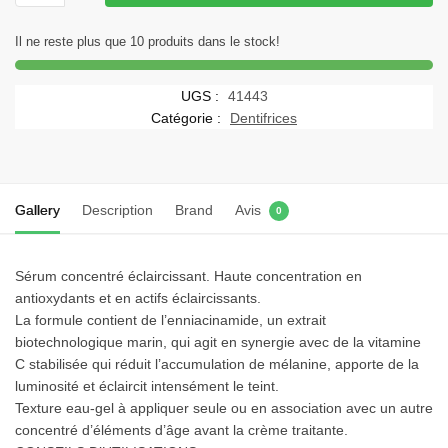
MESOESTETIC
AGE
Il ne reste plus que 10 produits dans le stock!
ELEMENT
BRIGHTENING
UGS :
41443
CONCENTRATE
Catégorie :
Dentifrices
30ML
Gallery
Description
Brand
Avis
0
Sérum concentré éclaircissant. Haute concentration en
antioxydants et en actifs éclaircissants.
La formule contient de l’enniacinamide, un extrait
biotechnologique marin, qui agit en synergie avec de la vitamine
C stabilisée qui réduit l’accumulation de mélanine, apporte de la
luminosité et éclaircit intensément le teint.
Texture eau-gel à appliquer seule ou en association avec un autre
concentré d’éléments d’âge avant la crème traitante.