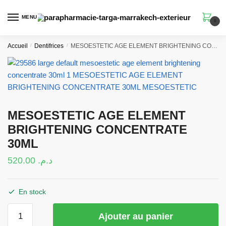
Skip
Skip
to
to
MENU
0
navigation
content
Accueil
/
Dentifrices
/
MESOESTETIC AGE ELEMENT BRIGHTENING CONCENTRATE 30ML
MESOESTETIC AGE ELEMENT
BRIGHTENING CONCENTRATE
30ML
520.00
د.م.
En stock
quantité
Ajouter au panier
de