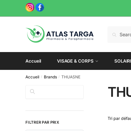
Skip
Skip
to
to
navigation
content
Recherche
Recherch
pour :
Accueil
VISAGE & CORPS
SOLAIR
Accueil
Brands
THUASNE
/
/
TH
Rechercher
FILTRER PAR PRIX