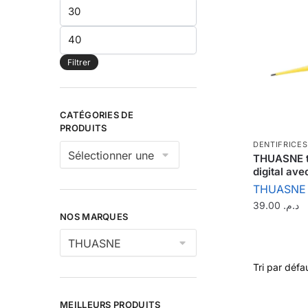
Prix
min
Prix
max
Filtrer
CATÉGORIES DE
PRODUITS
DENTIFRICES
THUASNE 
digital av
THUASNE
39.00
د.م.
NOS MARQUES
MEILLEURS PRODUITS