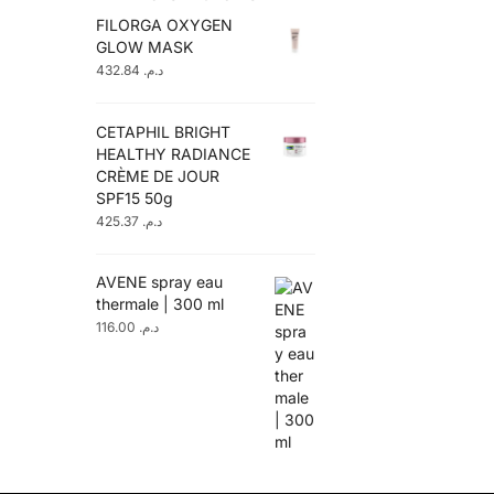
FILORGA OXYGEN
GLOW MASK
432.84
د.م.
CETAPHIL BRIGHT
HEALTHY RADIANCE
CRÈME DE JOUR
SPF15 50g
425.37
د.م.
AVENE spray eau
thermale | 300 ml
116.00
د.م.