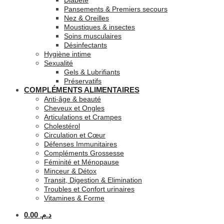
Diabète
Pansements & Premiers secours
Nez & Oreilles
Moustiques & insectes
Soins musculaires
Désinfectants
Hygiène intime
Sexualité
Gels & Lubrifiants
Préservatifs
COMPLÉMENTS ALIMENTAIRES
Anti-âge & beauté
Cheveux et Ongles
Articulations et Crampes
Cholestérol
Circulation et Cœur
Défenses Immunitaires
Compléments Grossesse
Féminité et Ménopause
Minceur & Détox
Transit, Digestion & Elimination
Troubles et Confort urinaires
Vitamines & Forme
0.00
د.م.