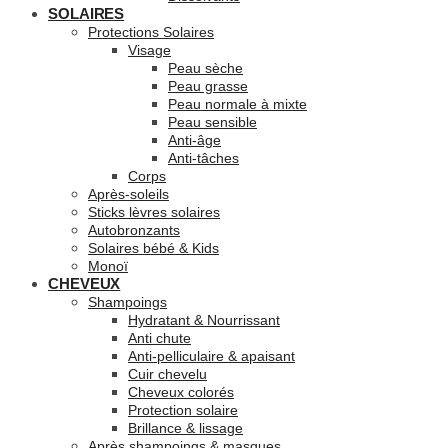
SOLAIRES
Protections Solaires
Visage
Peau sèche
Peau grasse
Peau normale à mixte
Peau sensible
Anti-âge
Anti-tâches
Corps
Après-soleils
Sticks lèvres solaires
Autobronzants
Solaires bébé & Kids
Monoï
CHEVEUX
Shampoings
Hydratant & Nourrissant
Anti chute
Anti-pelliculaire & apaisant
Cuir chevelu
Cheveux colorés
Protection solaire
Brillance & lissage
Après shampoings & masques