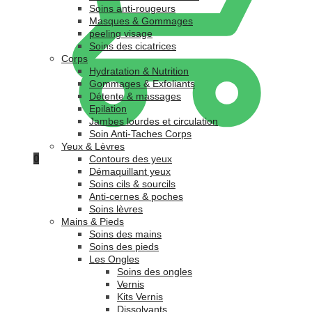
Soins anti-rougeurs
Masques & Gommages
peeling visage
Soins des cicatrices
Corps
Hydratation & Nutrition
Gommages & Exfoliants
Détente & massages
Epilation
Jambes lourdes et circulation
Soin Anti-Taches Corps
Yeux & Lèvres
0
Contours des yeux
Démaquillant yeux
Soins cils & sourcils
Anti-cernes & poches
Soins lèvres
Mains & Pieds
Soins des mains
Soins des pieds
Les Ongles
Soins des ongles
Vernis
Kits Vernis
Dissolvants