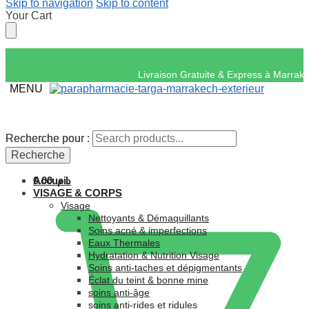
Skip to navigation
Skip to content
Your Cart
Livraison Gratuite & 
MENU
Recherche pour :
Recherche pour :
Recherche
Recherche
Accueil
0.00
د.م.
VISAGE & CORPS
Visage
Nettoyants & Démaquillants
Soins acné & imperfections
Eaux Thermales
Hydratation & Nutrition Visage
Soins anti-taches et dépigmentants
Éclat du teint & bonne mine
soins anti-âge
soins anti-rides et ridules