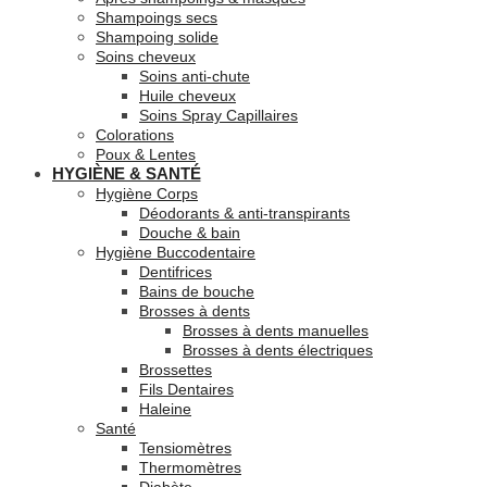
Shampoings secs
Shampoing solide
Soins cheveux
Soins anti-chute
Huile cheveux
Soins Spray Capillaires
Colorations
Poux & Lentes
HYGIÈNE & SANTÉ
Hygiène Corps
Déodorants & anti-transpirants
Douche & bain
Hygiène Buccodentaire
Dentifrices
Bains de bouche
Brosses à dents
Brosses à dents manuelles
Brosses à dents électriques
Brossettes
Fils Dentaires
Haleine
Santé
Tensiomètres
Thermomètres