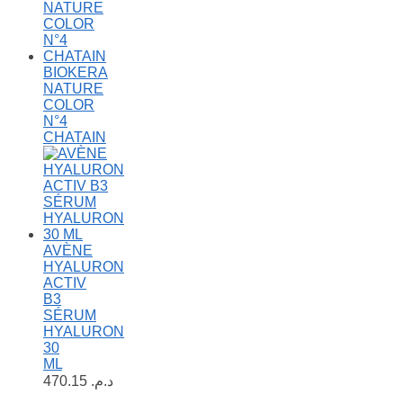
BIOKERA
NATURE
COLOR
N°4
CHATAIN
AVÈNE
HYALURON
ACTIV
B3
SÉRUM
HYALURON
30
ML
470.15
د.م.