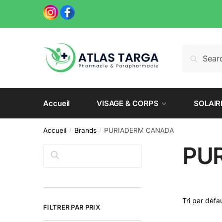
Skip
Skip
to
to
navigation
content
Recherche
Recherch
pour :
Accueil
VISAGE & CORPS
SOLAIR
Accueil
Brands
PURIADERM CANADA
/
/
PU
Rechercher
FILTRER PAR PRIX