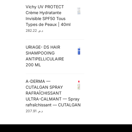
Vichy UV PROTECT
Crème Hydratante
Invisible SPF50 Tous
Types de Peaux | 40ml
282.22
د.م.
URIAGE- DS HAIR
SHAMPOOING
ANTIPELLICULAIRE
200 ML
A-DERMA —
CUTALGAN SPRAY
RAFRAÎCHISSANT
ULTRA-CALMANT — Spray
rafraîchissant — CUTALGAN
207.91
د.م.