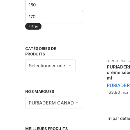
Prix
min
Prix
max
Filtrer
CATÉGORIES DE
PRODUITS
DENTIFRICES
PURIADER
crème sébo
ml
PURIADE
NOS MARQUES
163.80
د.م.
MEILLEURS PRODUITS