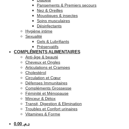
Diabète
Pansements & Premiers secours
Nez & Oreilles
Moustiques & insectes
Soins musculaires
Désinfectants
Hygiène intime
Sexualité
Gels & Lubrifiants
Préservatifs
COMPLÉMENTS ALIMENTAIRES
Anti-âge & beauté
Cheveux et Ongles
Articulations et Crampes
Cholestérol
Circulation et Cœur
Défenses Immunitaires
Compléments Grossesse
Féminité et Ménopause
Minceur & Détox
Transit, Digestion & Elimination
Troubles et Confort urinaires
Vitamines & Forme
0.00
د.م.