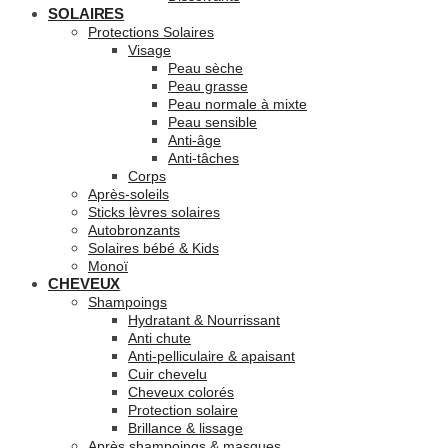
SOLAIRES
Protections Solaires
Visage
Peau sèche
Peau grasse
Peau normale à mixte
Peau sensible
Anti-âge
Anti-tâches
Corps
Après-soleils
Sticks lèvres solaires
Autobronzants
Solaires bébé & Kids
Monoï
CHEVEUX
Shampoings
Hydratant & Nourrissant
Anti chute
Anti-pelliculaire & apaisant
Cuir chevelu
Cheveux colorés
Protection solaire
Brillance & lissage
Après shampoings & masques