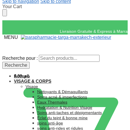
Skip to navigation
Skip to content
Your Cart
Livraison Gratuite &
MENU
Recherche pour :
Recherche pour :
Recherche
Recherche
Accueil
0.00
د.م.
VISAGE & CORPS
Visage
Nettoyants & Démaquillants
Soins acné & imperfections
Eaux Thermales
Hydratation & Nutrition Visage
Soins anti-taches et dépigmentants
Éclat du teint & bonne mine
soins anti-âge
soins anti-rides et ridules