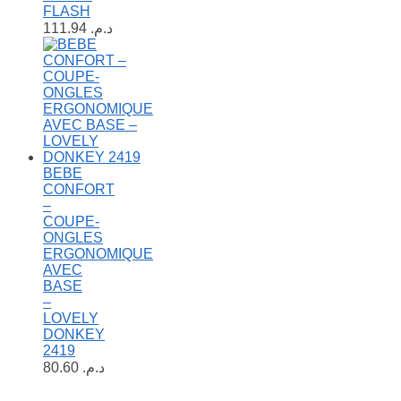
FLASH
111.94
د.م.
BEBE
CONFORT
–
COUPE-
ONGLES
ERGONOMIQUE
AVEC
BASE
–
LOVELY
DONKEY
2419
80.60
د.م.