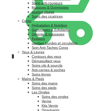
Soins anti-rougeurs
Masques & Gommages
peeling visage
Soins des cicatrices
Corps
Hydratation & Nutrition
Gommages & Exfoliants
Détente & massages
Epilation
Jambes lourdes et circulation
Soin Anti-Taches Corps
Yeux & Lèvres
0
Contours des yeux
Démaquillant yeux
Soins cils & sourcils
Anti-cernes & poches
Soins lèvres
Mains & Pieds
Soins des mains
Soins des pieds
Les Ongles
Soins des ongles
Vernis
Kits Vernis
Dissolvants