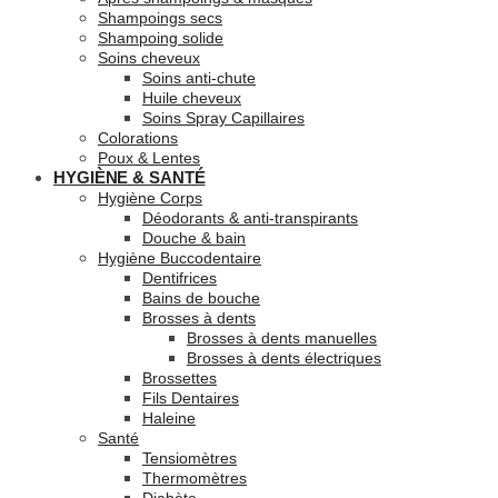
Shampoings secs
Shampoing solide
Soins cheveux
Soins anti-chute
Huile cheveux
Soins Spray Capillaires
Colorations
Poux & Lentes
HYGIÈNE & SANTÉ
Hygiène Corps
Déodorants & anti-transpirants
Douche & bain
Hygiène Buccodentaire
Dentifrices
Bains de bouche
Brosses à dents
Brosses à dents manuelles
Brosses à dents électriques
Brossettes
Fils Dentaires
Haleine
Santé
Tensiomètres
Thermomètres