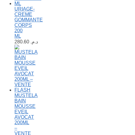
URIAGE-
CREME
GOMMANTE
CORPS
200
ML
280.60
د.م.
MUSTELA
BAIN
MOUSSE
EVEIL
AVOCAT
200ML
–
VENTE