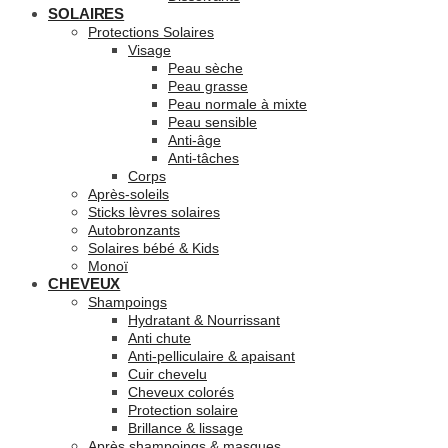
SOLAIRES
Protections Solaires
Visage
Peau sèche
Peau grasse
Peau normale à mixte
Peau sensible
Anti-âge
Anti-tâches
Corps
Après-soleils
Sticks lèvres solaires
Autobronzants
Solaires bébé & Kids
Monoï
CHEVEUX
Shampoings
Hydratant & Nourrissant
Anti chute
Anti-pelliculaire & apaisant
Cuir chevelu
Cheveux colorés
Protection solaire
Brillance & lissage
Après shampoings & masques