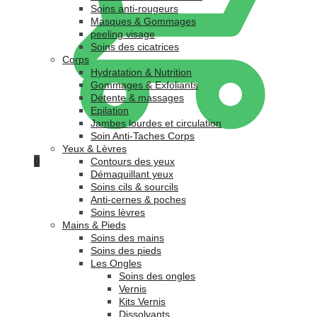
Soins anti-rougeurs
Masques & Gommages
peeling visage
Soins des cicatrices
Corps
Hydratation & Nutrition
Gommages & Exfoliants
Détente & massages
Epilation
Jambes lourdes et circulation
Soin Anti-Taches Corps
Yeux & Lèvres
0
Contours des yeux
Démaquillant yeux
Soins cils & sourcils
Anti-cernes & poches
Soins lèvres
Mains & Pieds
Soins des mains
Soins des pieds
Les Ongles
Soins des ongles
Vernis
Kits Vernis
Dissolvants