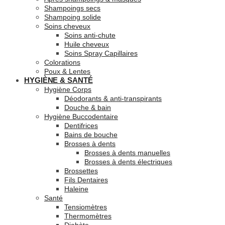
Shampoings secs
Shampoing solide
Soins cheveux
Soins anti-chute
Huile cheveux
Soins Spray Capillaires
Colorations
Poux & Lentes
HYGIÈNE & SANTÉ
Hygiène Corps
Déodorants & anti-transpirants
Douche & bain
Hygiène Buccodentaire
Dentifrices
Bains de bouche
Brosses à dents
Brosses à dents manuelles
Brosses à dents électriques
Brossettes
Fils Dentaires
Haleine
Santé
Tensiomètres
Thermomètres