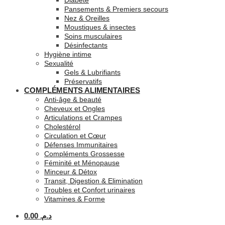
Diabète
Pansements & Premiers secours
Nez & Oreilles
Moustiques & insectes
Soins musculaires
Désinfectants
Hygiène intime
Sexualité
Gels & Lubrifiants
Préservatifs
COMPLÉMENTS ALIMENTAIRES
Anti-âge & beauté
Cheveux et Ongles
Articulations et Crampes
Cholestérol
Circulation et Cœur
Défenses Immunitaires
Compléments Grossesse
Féminité et Ménopause
Minceur & Détox
Transit, Digestion & Elimination
Troubles et Confort urinaires
Vitamines & Forme
0.00
د.م.