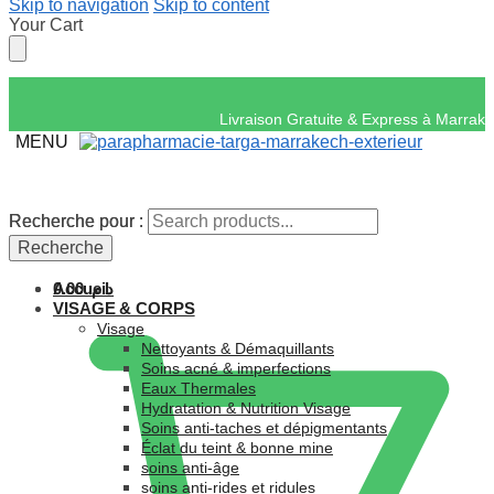
Skip to navigation
Skip to content
Your Cart
Livraison Gratuite & 
MENU
Recherche pour :
Recherche pour :
Recherche
Recherche
Accueil
0.00
د.م.
VISAGE & CORPS
Visage
Nettoyants & Démaquillants
Soins acné & imperfections
Eaux Thermales
Hydratation & Nutrition Visage
Soins anti-taches et dépigmentants
Éclat du teint & bonne mine
soins anti-âge
soins anti-rides et ridules