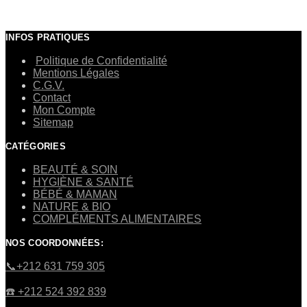
INFOS PRATIQUES
Politique de Confidentialité
Mentions Légales
C.G.V.
Contact
Mon Compte
Sitemap
CATÉGORIES
BEAUTÉ & SOIN
HYGIÈNE & SANTÉ
BÉBÉ & MAMAN
NATURE & BIO
COMPLÉMENTS ALIMENTAIRES
NOS COORDONNÉES:
​📞+212 631 759 305
☎️​ +212 524 392 839