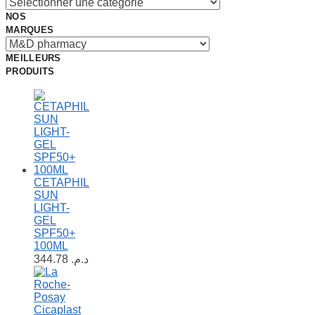
NOS
MARQUES
MEILLEURS
PRODUITS
CETAPHIL
SUN
LIGHT-
GEL
SPF50+
100ML
344.78
د.م.