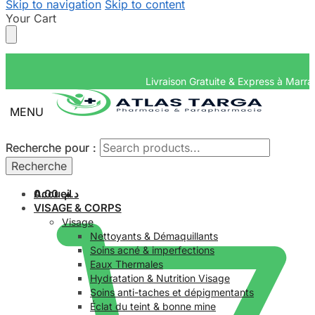
Skip to navigation
Skip to content
Your Cart
Livraison Gratuite &
MENU
Recherche pour :
Recherche pour :
Recherche
Recherche
Accueil
0.00
د.م.
VISAGE & CORPS
Visage
Nettoyants & Démaquillants
Soins acné & imperfections
Eaux Thermales
Hydratation & Nutrition Visage
Soins anti-taches et dépigmentants
Éclat du teint & bonne mine