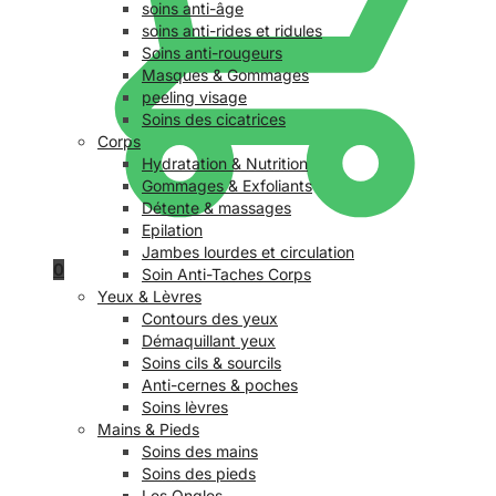
soins anti-âge
soins anti-rides et ridules
Soins anti-rougeurs
Masques & Gommages
peeling visage
Soins des cicatrices
Corps
Hydratation & Nutrition
Gommages & Exfoliants
Détente & massages
Epilation
Jambes lourdes et circulation
0
Soin Anti-Taches Corps
Yeux & Lèvres
Contours des yeux
Démaquillant yeux
Soins cils & sourcils
Anti-cernes & poches
Soins lèvres
Mains & Pieds
Soins des mains
Soins des pieds
Les Ongles