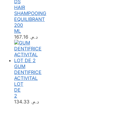
DS
HAIR
SHAMPOOING
EQUILIBRANT
200
ML
167.16
د.م.
GUM
DENTIFRICE
ACTIVITAL
LOT
DE
2
134.33
د.م.