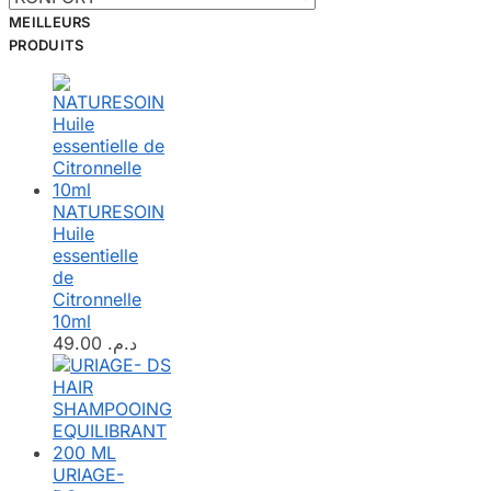
MEILLEURS
PRODUITS
NATURESOIN
Huile
essentielle
de
Citronnelle
10ml
49.00
د.م.
URIAGE-