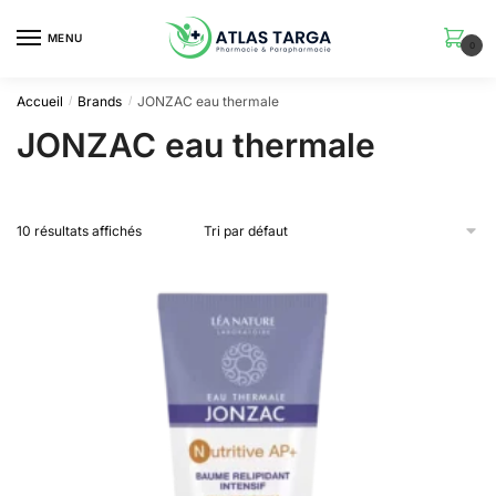
Skip
Skip
to
to
MENU
0
navigation
content
Accueil
Brands
JONZAC eau thermale
/
/
JONZAC eau thermale
10 résultats affichés