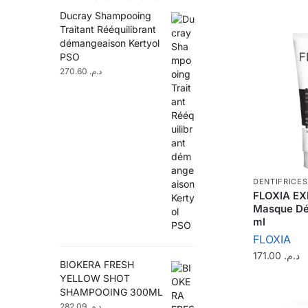
Ducray Shampooing
Traitant Rééquilibrant
démangeaison Kertyol
PSO
270.60
د.م.
DENTIFRICES
FLOXIA EX
Masque Dét
ml
FLOXIA
171.00
د.م.
BIOKERA FRESH
YELLOW SHOT
SHAMPOOING 300ML
282.09
د.م.