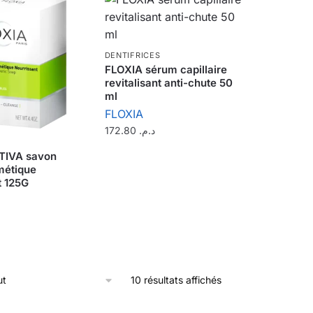
DENTIFRICES
FLOXIA sérum capillaire
revitalisant anti-chute 50
ml
FLOXIA
172.80
د.م.
TIVA savon
étique
t 125G
10 résultats affichés