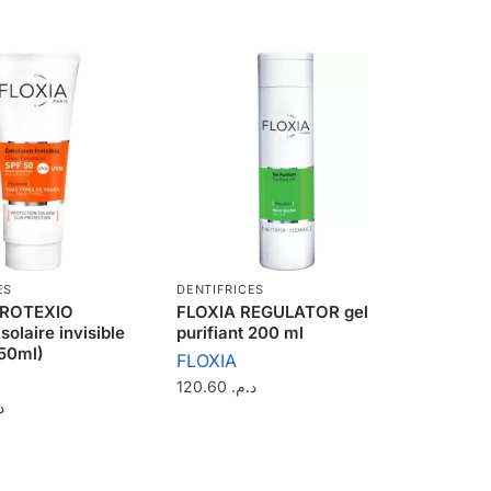
ES
DENTIFRICES
PROTEXIO
FLOXIA REGULATOR gel
solaire invisible
purifiant 200 ml
(50ml)
FLOXIA
120.60
د.م.
.