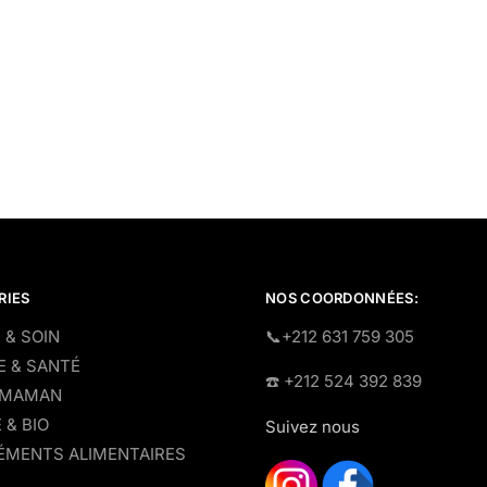
RIES
NOS COORDONNÉES:
 & SOIN
​📞+212 631 759 305
E & SANTÉ
☎️​ +212 524 392 839
 MAMAN
 & BIO
Suivez nous
MENTS ALIMENTAIRES