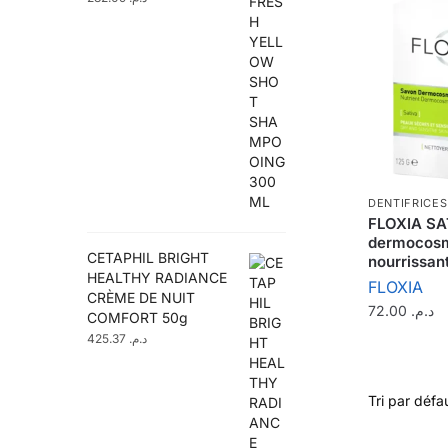
DENTIFRICES
FLOXIA SA
dermocosm
CETAPHIL BRIGHT
nourrissan
HEALTHY RADIANCE
FLOXIA
CRÈME DE NUIT
72.00
د.م.
COMFORT 50g
425.37
د.م.