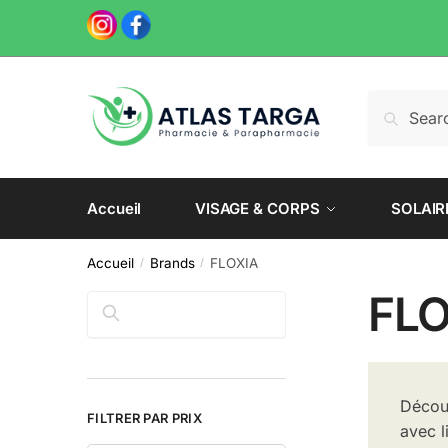
Skip
Skip
to
to
navigation
content
Recherche
Recherch
pour :
Accueil
VISAGE & CORPS
SOLAIR
Accueil
Brands
FLOXIA
/
/
FLO
Rechercher
Découv
FILTRER PAR PRIX
avec l