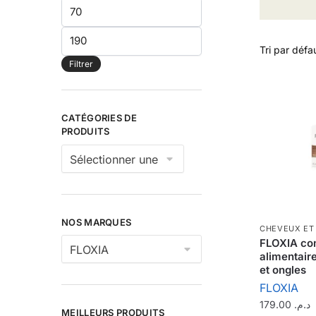
Prix
min
Prix
max
Filtrer
CATÉGORIES DE
PRODUITS
NOS MARQUES
CHEVEUX ET
FLOXIA co
alimentair
et ongles
FLOXIA
179.00
د.م.
MEILLEURS PRODUITS