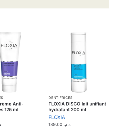
ES
DENTIFRICES
rème Anti-
FLOXIA DISCO lait unifiant
es 125 ml
hydratant 200 ml
FLOXIA
.
189.00
د.م.