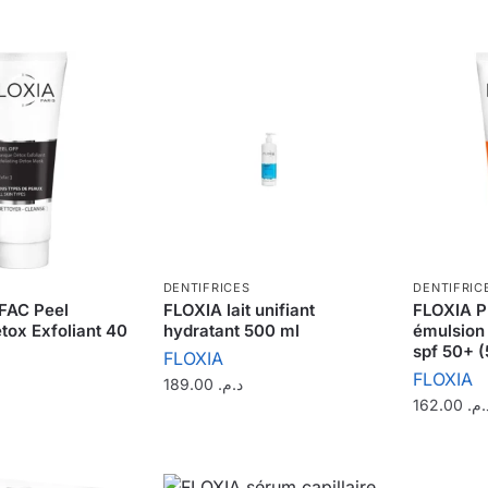
DENTIFRICES
DENTIFRIC
FAC Peel
FLOXIA lait unifiant
FLOXIA 
ox Exfoliant 40
hydratant 500 ml
émulsion 
spf 50+ 
FLOXIA
FLOXIA
189.00
د.م.
162.00
د.م