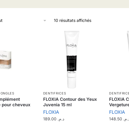
10 résultats affichés
 ONGLES
DENTIFRICES
DENTIFRIC
mplément
FLOXIA Contour des Yeux
FLOXIA C
e pour cheveux
Juvenia 15 ml
Vergetur
FLOXIA
FLOXIA
189.00
د.م.
148.50
د.م