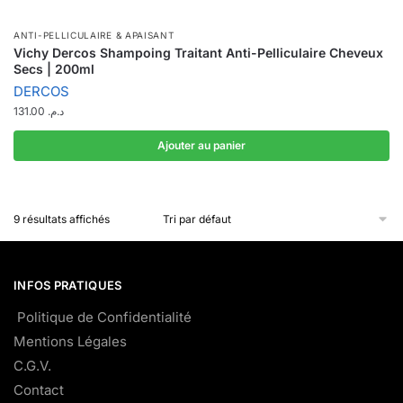
ANTI-PELLICULAIRE & APAISANT
Vichy Dercos Shampoing Traitant Anti-Pelliculaire Cheveux
Secs | 200ml
DERCOS
131.00
د.م.
Ajouter au panier
9 résultats affichés
INFOS PRATIQUES
Politique de Confidentialité
Mentions Légales
C.G.V.
Contact