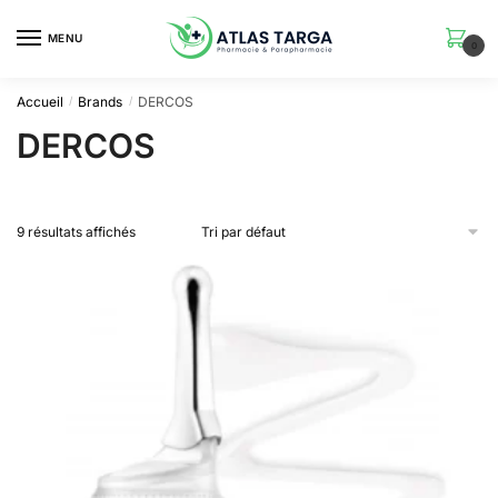
Skip
Skip
to
to
MENU
0
navigation
content
Accueil
Brands
DERCOS
/
/
DERCOS
9 résultats affichés